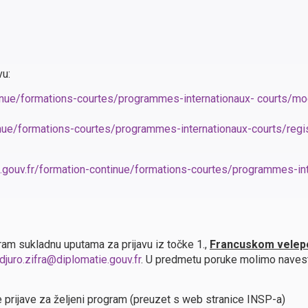
vu:
inue/formations-courtes/programmes-internationaux- courts/mod
inue/formations-courtes/programmes-internationaux-courts/regi
.gouv.fr/formation-continue/formations-courtes/programmes-int
gram sukladnu uputama za prijavu iz točke 1.,
Francuskom velepo
djuro.zifra@diplomatie.gouv.fr
. U predmetu poruke molimo navesti 
 prijave za željeni program (preuzet s web stranice INSP-a)