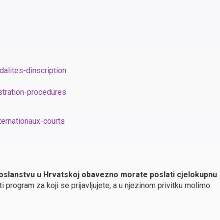
alites-dinscription
stration-procedures
ernationaux-courts
slanstvu u Hrvatskoj obavezno morate poslati cjelokupnu
program za koji se prijavljujete, a u njezinom privitku molimo