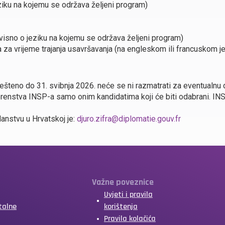
ziku na kojemu se održava željeni program)
visno o jeziku na kojemu se održava željeni program)
 za vrijeme trajanja usavršavanja (na engleskom ili francuskom j
ješteno do 31. svibnja 2026. neće se ni razmatrati za eventualnu d
renstva INSP-a samo onim kandidatima koji će biti odabrani. INS
anstvu u Hrvatskoj je:
djuro.zifra@diplomatie.gouv.fr
Važne poveznice
Uvjeti i pravila
talne
korištenja
Pravila kolačića