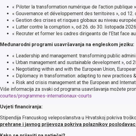
« Piloter la transformation numérique de l’action publique »
« Gouvernance et développement des territoires », od 12. 
« Gestion des crises et risques globaux au niveau européen 
« Lutter contre la corruption », od 26. do 30. listopada 2026
« Recruter et former les cadres dirigeants de l’Etat face a
Međunarodni programi usavršavanja na engleskom jeziku:
« Leadership and management: transforming public administ
« Urban management and sustainable development », od 28.
« Negotiating within and with the European Union, European
« Diplomacy in transformation: adapting to new practices &
« Risk and crisis management at the European and Internati
Više informacija za svaki od programa usavršavanja možete pron
courtes/programmes-internationaux-courts
Uvjeti financiranja:
Stipendija Francuskog veleposlanstva u Hrvatskoj pokriva troško
prehrane i javnog prijevoza pokriva polaznikov poslodavac 
Kako se prijaviti na natječaj?