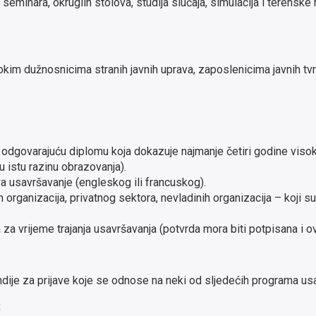
 seminara, okruglih stolova, studija slučaja, simulacija i terensk
 dužnosnicima stranih javnih uprava, zaposlenicima javnih tvrtki
i odgovarajuću diplomu koja dokazuje najmanje četiri godine visok
u istu razinu obrazovanja).
 usavršavanje (engleskog ili francuskog).
h organizacija, privatnog sektora, nevladinih organizacija – ko
za vrijeme trajanja usavršavanja (potvrda mora biti potpisana i o
dije za prijave koje se odnose na neki od sljedećih programa us
: