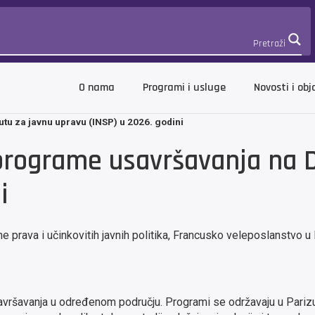
Pretraži
O nama
Programi i usluge
Novosti i obj
u za javnu upravu (INSP) u 2026. godini
rograme usavršavanja na D
i
 prava i učinkovitih javnih politika, Francusko veleposlanstvo u 
ršavanja u određenom području. Programi se održavaju u Parizu,