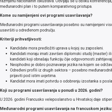
razmjenu nacionalnih iskustava. Odvijaju se u obliku konferencija,
međunarodni plan i to putem komparativnog pristupa.
Kome su namijenjeni ovi programi usavršavanja?
Međunarodni programi usavršavanja posebno su namijenjeni visokim
usavršiti u određenom području.
Kriteriji prihvatljivosti:
Kandidate mora predložiti uprava u kojoj su zaposleni.
Kandidati moraju imati završen diplomski studij (master) il
kandidati koji obnašaju funkciju čije odgovornosti zahtijevaj
Neophodno je dobro poznavanje jezika na kojem se održava
Određeni profili iz drugih sektora – posebno međunarodni
prijaviti pod istim uvjetima.
Kandidat mora imati potvrdu o odobrenju izostanka s posla 
Koji su programi usavršavanja u ponudi u 2026. godini?
U 2026. godini Francusko veleposlanstvo u Hrvatskoj daje stipen
Međunarodni programi usavršavanja na francuskom jeziku