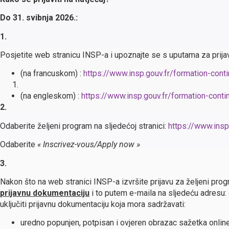
Do 31. svibnja 2026.:
1.
Posjetite web stranicu INSP-a i upoznajte se s uputama za prija
(na francuskom) :
https://www.insp.gouv.fr/formation-cont
(na engleskom) :
https://www.insp.gouv.fr/formation-cont
2.
Odaberite željeni program na sljedećoj stranici:
https://www.insp
Odaberite
« Inscrivez-vous/Apply now »
3.
Nakon što na web stranici INSP-a izvršite prijavu za željeni pro
prijavnu dokumentaciju
i to putem e-maila na sljedeću adresu:
uključiti prijavnu dokumentaciju koja mora sadržavati:
uredno popunjen, potpisan i ovjeren obrazac sažetka online