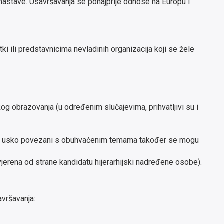
e nastave. Usavršavanja se ponajprije odnose na Europu i
 ili predstavnicima nevladinih organizacija koji se žele
og obrazovanja (u određenim slučajevima, prihvatljivi su i
ji su usko povezani s obuhvaćenim temama također se mogu
vjerena od strane kandidatu hijerarhijski nadređene osobe).
avršavanja: