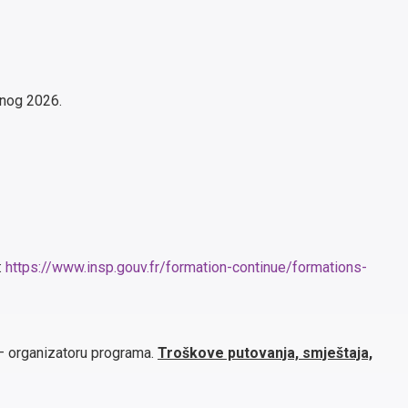
enog 2026.
:
https://www.insp.gouv.fr/formation-continue/formations-
 – organizatoru programa.
Troškove putovanja, smještaja,