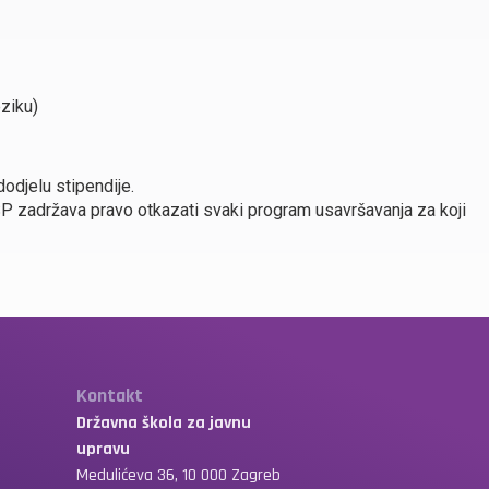
eziku)
odjelu stipendije.
P zadržava pravo otkazati svaki program usavršavanja za koji
Kontakt
Državna škola za javnu
upravu
Medulićeva 36, 10 000 Zagreb