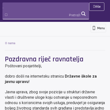
Više
Pretraži
Menu
Programi i usluge
Novosti i objave
Međunarodna suradnja i projekti
3D Virtualna šetnja
PRIJAVA
O nama
Pozdravna riječ ravnatelja
Poštovani posjetitelji,
dobro došli na internetsku stranicu
Državne škole za
javnu upravu
!
Javna uprava, zbog svoje pozicije u strukturi državne
vlasti i društvene uloge koju ostvaruje u neposrednom
odnosu s korisnicima svojih usluga, preduvjet je osiguranja
boljeg životnog standarda svih građana i predstavlja jedno