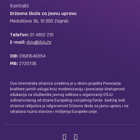
Kontakt
Državna škola za javnu upravu
Medulićeva 36, 10 000 Zagreb
Telefon:
01 4802 210
E-mail:
dsju@dsju.hr
OIB:
01681646554
MB:
2720736
Ova internetska stranica izrađena je u okviru projekta Povećanje
kvalitete javnih usluga kroz modernizaciju i povećanje dostupnosti
edukacija za službenike javnog sektora u organizaciji DŠJU
sufinanciranog od strane Europskog socijalnog fonda. Sadržaj web
stranice isključiva je odgovornost Državne škola za javnu upravu i ne
odražava nužno stavove i mišljenja Europske unije.