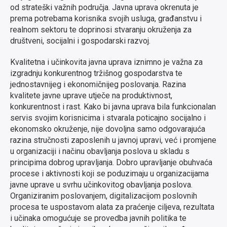
od strateški važnih područja.
Javna uprava okrenuta je
prema potrebama korisnika svojih usluga, građanstvu i
realnom sektoru te doprinosi stvaranju okruženja za
društveni, socijalni i gospodarski razvoj.
Kvalitetna i učinkovita javna uprava iznimno je važna za
izgradnju konkurentnog tržišnog gospodarstva te
jednostavnijeg i ekonomičnijeg poslovanja. Razina
kvalitete javne uprave utječe na produktivnost,
konkurentnost i rast. Kako bi javna uprava bila funkcionalan
servis svojim korisnicima i stvarala poticajno socijalno i
ekonomsko okruženje, nije dovoljna samo odgovarajuća
razina stručnosti zaposlenih u javnoj upravi, već i promjene
u organizaciji i načinu obavljanja poslova u skladu s
principima dobrog upravljanja. Dobro upravljanje obuhvaća
procese i aktivnosti koji se poduzimaju u organizacijama
javne uprave u svrhu učinkovitog obavljanja poslova.
Organiziranim poslovanjem, digitalizacijom poslovnih
procesa te uspostavom alata za praćenje ciljeva, rezultata
i učinaka omogućuje se provedba javnih politika te