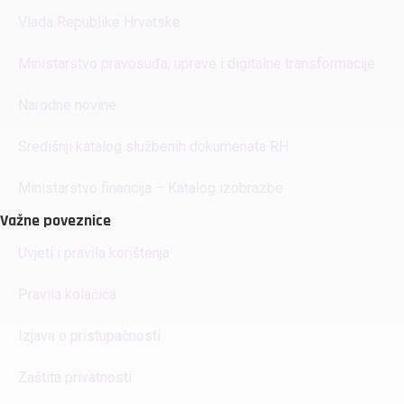
Vlada Republike Hrvatske
Ministarstvo pravosuđa, uprave i digitalne transformacije
Narodne novine
Središnji katalog službenih dokumenata RH
Ministarstvo financija – Katalog izobrazbe
Važne poveznice
Uvjeti i pravila korištenja
Pravila kolačića
Izjava o pristupačnosti
Zaštita privatnosti