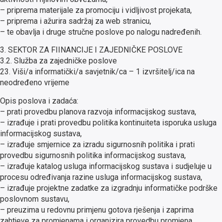
– priprema materijale za promociju i vidljivost projekata,
– priprema i ažurira sadržaj za web stranicu,
– te obavlja i druge stručne poslove po nalogu nadređenih.
3. SEKTOR ZA FIINANCIJE I ZAJEDNIČKE POSLOVE
3.2. Služba za zajedničke poslove
23. Viši/a informatički/a savjetnik/ca – 1 izvršitelj/ica na
neodređeno vrijeme
Opis poslova i zadaća:
– prati provedbu planova razvoja informacijskog sustava,
– izrađuje i prati provedbu politika kontinuiteta isporuka usluga
informacijskog sustava,
– izrađuje smjernice za izradu sigurnosnih politika i prati
provedbu sigurnosnih politika informacijskog sustava,
– izrađuje katalog usluga informacijskog sustava i sudjeluje u
procesu određivanja razine usluga informacijskog sustava,
– izrađuje projektne zadatke za izgradnju informatičke podrške
poslovnom sustavu,
– preuzima u redovnu primjenu gotova rješenja i zaprima
zahtjeve za promjenama i organizira provedbu promjena,