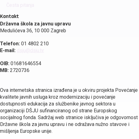
Česta pitanja
Kontakt
Državna škola za javnu upravu
Medulićeva 36, 10 000 Zagreb
Telefon:
01 4802 210
E-mail:
dsju@dsju.hr
OIB:
01681646554
MB:
2720736
Ova internetska stranica izrađena je u okviru projekta Povećanje
kvalitete javnih usluga kroz modernizaciju i povećanje
dostupnosti edukacija za službenike javnog sektora u
organizaciji DŠJU sufinanciranog od strane Europskog
socijalnog fonda. Sadržaj web stranice isključiva je odgovornost
Državne škola za javnu upravu i ne odražava nužno stavove i
mišljenja Europske unije.