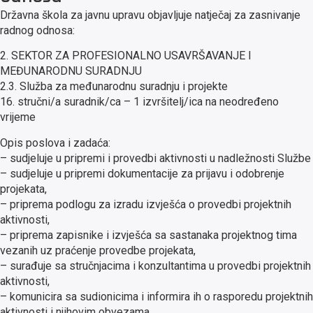
Državna škola za javnu upravu objavljuje natječaj za zasnivanje
radnog odnosa:
2. SEKTOR ZA PROFESIONALNO USAVRŠAVANJE I
MEĐUNARODNU SURADNJU
2.3. Služba za međunarodnu suradnju i projekte
16. stručni/a suradnik/ca – 1 izvršitelj/ica na neodređeno
vrijeme
Opis poslova i zadaća:
– sudjeluje u pripremi i provedbi aktivnosti u nadležnosti Službe
– sudjeluje u pripremi dokumentacije za prijavu i odobrenje
projekata,
– priprema podlogu za izradu izvješća o provedbi projektnih
aktivnosti,
– priprema zapisnike i izvješća sa sastanaka projektnog tima
vezanih uz praćenje provedbe projekata,
– surađuje sa stručnjacima i konzultantima u provedbi projektnih
aktivnosti,
– komunicira sa sudionicima i informira ih o rasporedu projektnih
aktivnosti i njihovim obvezama,