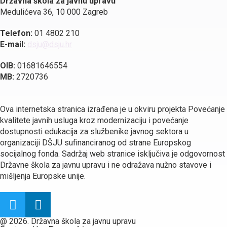
Državna škola za javnu upravu
Medulićeva 36, 10 000 Zagreb
Telefon:
01 4802 210
E-mail:
dsju@dsju.hr
OIB:
01681646554
MB:
2720736
Ova internetska stranica izrađena je u okviru projekta Povećanje
kvalitete javnih usluga kroz modernizaciju i povećanje
dostupnosti edukacija za službenike javnog sektora u
organizaciji DŠJU sufinanciranog od strane Europskog
socijalnog fonda. Sadržaj web stranice isključiva je odgovornost
Državne škola za javnu upravu i ne odražava nužno stavove i
mišljenja Europske unije.
@ 2026. Državna škola za javnu upravu