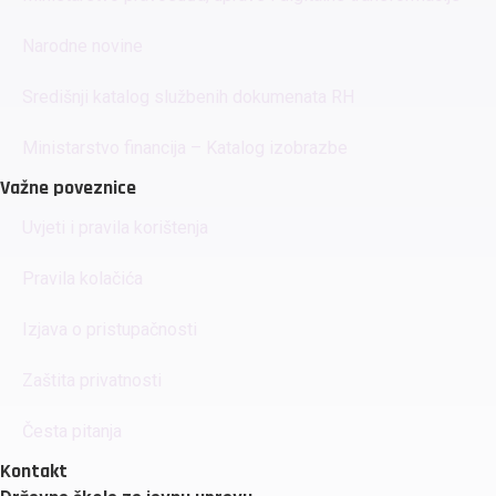
Narodne novine
Središnji katalog službenih dokumenata RH
Ministarstvo financija – Katalog izobrazbe
Važne poveznice
Uvjeti i pravila korištenja
Pravila kolačića
Izjava o pristupačnosti
Zaštita privatnosti
Česta pitanja
Kontakt