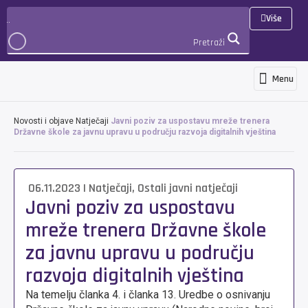
Više
Pretraži
Menu
Programi i usluge
Novosti i objave
Međunarodna suradnja i projekti
3D Virtualna šetnja
PRIJAVA
Novosti i objave
Natječaji
Javni poziv za uspostavu mreže trenera
Državne škole za javnu upravu u području razvoja digitalnih vještina
06.11.2023
|
Natječaji
,
Ostali javni natječaji
Javni poziv za uspostavu
mreže trenera Državne škole
za javnu upravu u području
razvoja digitalnih vještina
Na temelju članka 4. i članka 13. Uredbe o osnivanju