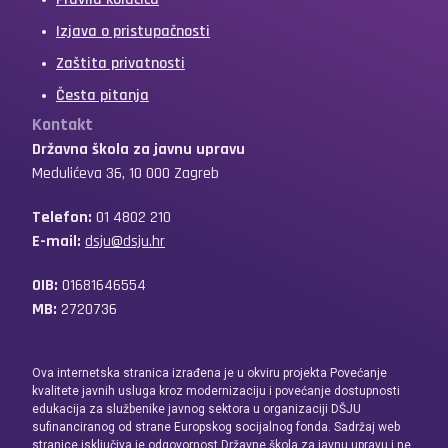
Izjava o pristupačnosti
Zaštita privatnosti
Česta pitanja
Kontakt
Državna škola za javnu upravu
Medulićeva 36, 10 000 Zagreb
Telefon:
01 4802 210
E-mail:
dsju@dsju.hr
OIB:
01681646554
MB:
2720736
Ova internetska stranica izrađena je u okviru projekta Povećanje
kvalitete javnih usluga kroz modernizaciju i povećanje dostupnosti
edukacija za službenike javnog sektora u organizaciji DŠJU
sufinanciranog od strane Europskog socijalnog fonda. Sadržaj web
stranice isključiva je odgovornost Državne škola za javnu upravu i ne