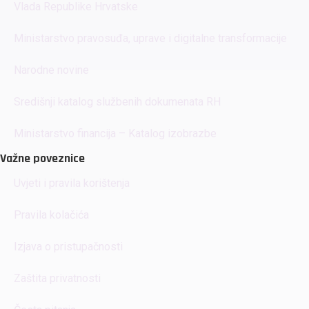
Vlada Republike Hrvatske
Ministarstvo pravosuđa, uprave i digitalne transformacije
Narodne novine
Središnji katalog službenih dokumenata RH
Ministarstvo financija – Katalog izobrazbe
Važne poveznice
Uvjeti i pravila korištenja
Pravila kolačića
Izjava o pristupačnosti
Zaštita privatnosti