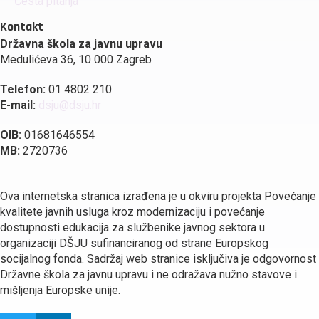
Česta pitanja
Kontakt
Državna škola za javnu upravu
Medulićeva 36, 10 000 Zagreb
Telefon:
01 4802 210
E-mail:
dsju@dsju.hr
OIB:
01681646554
MB:
2720736
Ova internetska stranica izrađena je u okviru projekta Povećanje
kvalitete javnih usluga kroz modernizaciju i povećanje
dostupnosti edukacija za službenike javnog sektora u
organizaciji DŠJU sufinanciranog od strane Europskog
socijalnog fonda. Sadržaj web stranice isključiva je odgovornost
Državne škola za javnu upravu i ne odražava nužno stavove i
mišljenja Europske unije.