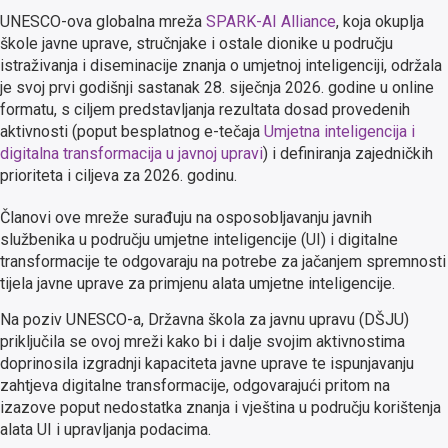
UNESCO-ova globalna mreža
SPARK-AI Alliance
, koja okuplja
škole javne uprave, stručnjake i ostale dionike u području
istraživanja i diseminacije znanja o umjetnoj inteligenciji, održala
je svoj prvi godišnji sastanak 28. siječnja 2026. godine u online
formatu, s ciljem predstavljanja rezultata dosad provedenih
aktivnosti (poput besplatnog e-tečaja
Umjetna inteligencija i
digitalna transformacija u javnoj upravi
) i definiranja zajedničkih
prioriteta i ciljeva za 2026. godinu.
Članovi ove mreže surađuju na osposobljavanju javnih
službenika u području umjetne inteligencije (UI) i digitalne
transformacije te odgovaraju na potrebe za jačanjem spremnosti
tijela javne uprave za primjenu alata umjetne inteligencije.
Na poziv UNESCO-a, Državna škola za javnu upravu (DŠJU)
priključila se ovoj mreži kako bi i dalje svojim aktivnostima
doprinosila izgradnji kapaciteta javne uprave te ispunjavanju
zahtjeva digitalne transformacije, odgovarajući pritom na
izazove poput nedostatka znanja i vještina u području korištenja
alata UI i upravljanja podacima.