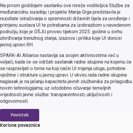
Na prvom godišnjem sastanku ove mreže voditeljica Službe za
međunarodnu suradnju i projekte Marija Grga predstavila je
rezultate istraživanja o spremnosti državnih tijela za uvođenje i
primjenu sustava UI te potrebama za izobrazbom u navedenom
području, koje je DŠJU proveo tijekom 2025. godine u svrhu
utvrđivanja trenutnog stanja, izazova i prilika koje UI donosi
javnoj upravi RH.
SPARK-AI Alliance nastavlja sa svojim aktivnostima već u
veljači, kada će se održati sastanak radne skupine na kojemu će
se raspravljati o tome na koji način UI mijenja uloge, potrebne
vještine i strukture u javnoj upravi. U okviru rada radne skupine
naglasak je na jačanju kapaciteta javnih službenika za prilagodbu
novim tehnologijama, uz istodobno očuvanje temeljnih
vrijednosti javne službe: transparentnosti, uključivosti i
odgovornosti.
Povratak
Korisne poveznice