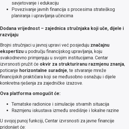
savjetovanje i edukaciju
Povezivanje javnih financija s procesima strateškog
planiranja i upravljanja učincima
Dodana vrijednost – zajednica stručnjaka koji uče, dijele i
razvijaju
Brojni stručnjaci u javnoj upravi već posjeduju
značajnu
ekspertizu
u području financijskog upravljanja, koju
svakodnevno primjenjuju u svojim institucijama. Centar
izvrsnosti pružit će
okvir za strukturiranu razmjenu znanja
,
poticanje
horizontalne suradnje
, te stvaranje mreže
financijskih praktičara koji se međusobno osnažuju i dijele
konkretna rješenja za zajedničke izazove.
Ova platforma omogućit će:
Tematske radionice i simulacije stvarnih situacija
Razmjenu iskustava između središnje i lokalne razine
U svojoj punoj funkciji, Centar izvrsnosti za javne financije
pridonijet će: