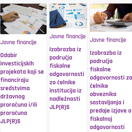
Javne financije
Javne financije
Javne financije
Izobrazba iz
Izobrazba iz
Odabir
područja
područja
investicijskih
fiskalne
fiskalne
projekata koji se
odgovornosti
odgovornosti z
financiraju
za čelnike
čelnike
sredstvima
institucija iz
obveznika
državnog
nadležnosti
sastavljanja i
proračuna i/ili
JLP(R)S
predaje izjave o
proračuna
fiskalnoj
JLP(R)S
odgovornosti