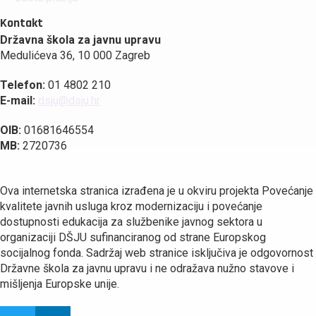
Kontakt
Državna škola za javnu upravu
Medulićeva 36, 10 000 Zagreb
Telefon:
01 4802 210
E-mail:
dsju@dsju.hr
OIB:
01681646554
MB:
2720736
Ova internetska stranica izrađena je u okviru projekta Povećanje
kvalitete javnih usluga kroz modernizaciju i povećanje
dostupnosti edukacija za službenike javnog sektora u
organizaciji DŠJU sufinanciranog od strane Europskog
socijalnog fonda. Sadržaj web stranice isključiva je odgovornost
Državne škola za javnu upravu i ne odražava nužno stavove i
mišljenja Europske unije.