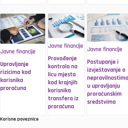
Javne financije
Javne financije
Javne financije
Provođenje
Postupanje i
Upravljanje
kontrola na
izvještavanje o
rizicima kod
licu mjesta
nepravilnostim
korisnika
kod krajnjih
u upravljanju
proračuna
korisnika
proračunskim
transfera iz
sredstvima
proračuna
Korisne poveznice