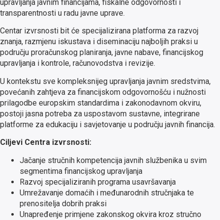
upravljanja javnim financijama, fiskalne odgovornosti i
transparentnosti u radu javne uprave.
Centar izvrsnosti bit će specijalizirana platforma za razvoj
znanja, razmjenu iskustava i diseminaciju najboljih praksi u
području proračunskog planiranja, javne nabave, financijskog
upravljanja i kontrole, računovodstva i revizije.
U kontekstu sve kompleksnijeg upravljanja javnim sredstvima,
povećanih zahtjeva za financijskom odgovornošću i nužnosti
prilagodbe europskim standardima i zakonodavnom okviru,
postoji jasna potreba za uspostavom sustavne, integrirane
platforme za edukaciju i savjetovanje u području javnih financija.
Ciljevi Centra izvrsnosti:
Jačanje stručnih kompetencija javnih službenika u svim
segmentima financijskog upravljanja
Razvoj specijaliziranih programa usavršavanja
Umrežavanje domaćih i međunarodnih stručnjaka te
prenositelja dobrih praksi
Unapređenje primjene zakonskog okvira kroz stručno