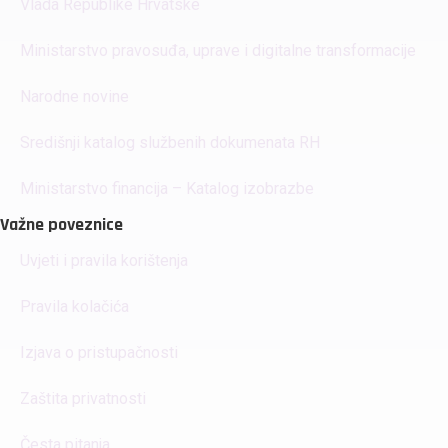
Vlada Republike Hrvatske
Ministarstvo pravosuđa, uprave i digitalne transformacije
Narodne novine
Središnji katalog službenih dokumenata RH
Ministarstvo financija – Katalog izobrazbe
Važne poveznice
Uvjeti i pravila korištenja
Pravila kolačića
Izjava o pristupačnosti
Zaštita privatnosti
Česta pitanja