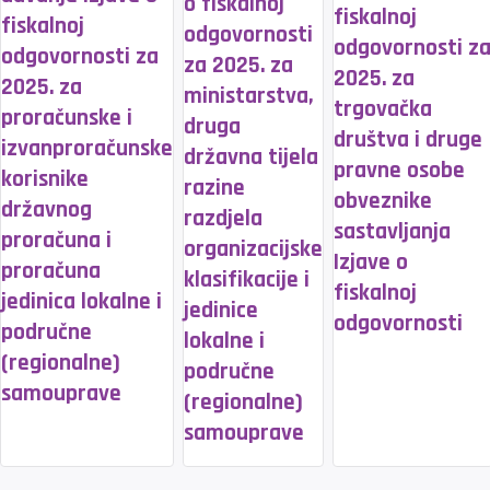
o fiskalnoj
fiskalnoj
fiskalnoj
odgovornosti
odgovornosti z
odgovornosti za
za 2025. za
2025. za
2025. za
ministarstva,
trgovačka
proračunske i
druga
društva i druge
izvanproračunske
državna tijela
pravne osobe
korisnike
razine
obveznike
državnog
razdjela
sastavljanja
proračuna i
organizacijske
Izjave o
proračuna
klasifikacije i
fiskalnoj
jedinica lokalne i
jedinice
odgovornosti
područne
lokalne i
(regionalne)
područne
samouprave
(regionalne)
samouprave