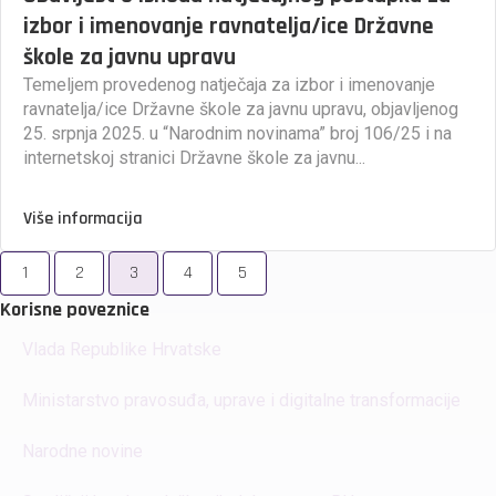
izbor i imenovanje ravnatelja/ice Državne
škole za javnu upravu
Temeljem provedenog natječaja za izbor i imenovanje
ravnatelja/ice Državne škole za javnu upravu, objavljenog
25. srpnja 2025. u “Narodnim novinama” broj 106/25 i na
internetskoj stranici Državne škole za javnu...
Više informacija
1
2
3
4
5
Korisne poveznice
Vlada Republike Hrvatske
Ministarstvo pravosuđa, uprave i digitalne transformacije
Narodne novine