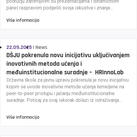
području zanimljivim su prezentacijama i dinamičnom
panel raspravom podijelili svoja iskustva i znanje...
Više informacija
22.09.2025
|
News
DŠJU pokrenula novu inicijativu uključivanjem
inovativnih metoda učenja i
međuinstitucionalne suradnje – HRInnoLab
Državna škola za javnu upravu pokrenula je novu inicijativu
kojom se uvode inovativne metode učenja temeljene na
peer-to-peer pristupu i jačanju međuinstitucionalne
suradnje. Poticaj za ovaj iskorak dolazi iz istraživanja...
Više informacija