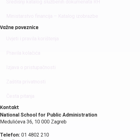
Središnji katalog službenih dokumenata RH
Ministarstvo financija – Katalog izobrazbe
Važne poveznice
Uvjeti i pravila korištenja
Pravila kolačića
Izjava o pristupačnosti
Zaštita privatnosti
Česta pitanja
Kontakt
National School for Public Administration
Medulićeva 36, 10 000 Zagreb
Telefon:
01 4802 210