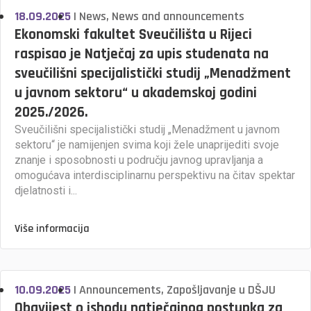
18.09.2025
|
News
,
News and announcements
Ekonomski fakultet Sveučilišta u Rijeci
raspisao je Natječaj za upis studenata na
sveučilišni specijalistički studij „Menadžment
u javnom sektoru“ u akademskoj godini
2025./2026.
Sveučilišni specijalistički studij „Menadžment u javnom
sektoru“ je namijenjen svima koji žele unaprijediti svoje
znanje i sposobnosti u području javnog upravljanja a
omogućava interdisciplinarnu perspektivu na čitav spektar
djelatnosti i...
Više informacija
10.09.2025
|
Announcements
,
Zapošljavanje u DŠJU
Obavijest o ishodu natječajnog postupka za