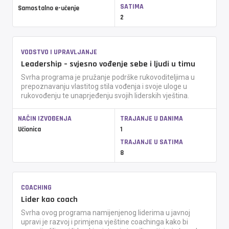
SATIMA
Samostalno e-učenje
2
VODSTVO I UPRAVLJANJE
Leadership – svjesno vođenje sebe i ljudi u timu
Svrha programa je pružanje podrške rukovoditeljima u
prepoznavanju vlastitog stila vođenja i svoje uloge u
rukovođenju te unaprjeđenju svojih liderskih vještina.
NAČIN IZVOĐENJA
TRAJANJE U DANIMA
Učionica
1
TRAJANJE U SATIMA
8
COACHING
Lider kao coach
Svrha ovog programa namijenjenog liderima u javnoj
upravi je razvoj i primjena vještine coachinga kako bi