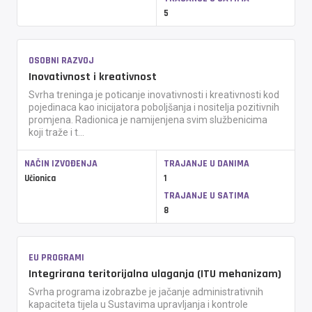
5
OSOBNI RAZVOJ
Inovativnost i kreativnost
Svrha treninga je poticanje inovativnosti i kreativnosti kod
pojedinaca kao inicijatora poboljšanja i nositelja pozitivnih
promjena. Radionica je namijenjena svim službenicima
koji traže i t...
NAČIN IZVOĐENJA
TRAJANJE U DANIMA
Učionica
1
TRAJANJE U SATIMA
8
EU PROGRAMI
Integrirana teritorijalna ulaganja (ITU mehanizam)
Svrha programa izobrazbe je jačanje administrativnih
kapaciteta tijela u Sustavima upravljanja i kontrole