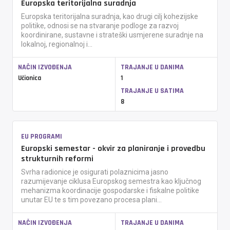
Europska teritorijalna suradnja
Europska teritorijalna suradnja, kao drugi cilj kohezijske
politike, odnosi se na stvaranje podloge za razvoj
koordinirane, sustavne i strateški usmjerene suradnje na
lokalnoj, regionalnoj i...
NAČIN IZVOĐENJA
TRAJANJE U DANIMA
Učionica
1
TRAJANJE U SATIMA
8
EU PROGRAMI
Europski semestar - okvir za planiranje i provedbu
strukturnih reformi
Svrha radionice je osigurati polaznicima jasno
razumijevanje ciklusa Europskog semestra kao ključnog
mehanizma koordinacije gospodarske i fiskalne politike
unutar EU te s tim povezano procesa plani...
NAČIN IZVOĐENJA
TRAJANJE U DANIMA