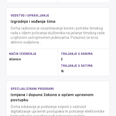
VODSTVO I UPRAVLJANJE
Izgradnja i vođenje tima
Svrha radionice je osvještavanje koristi i potrebe timskog
rada s ciljem poticanja službenika na jačanje timskog rada
u njihovim ustrojstvenim jedinicama. Polaznici će kroz
aktivno sudjelova...
NAČIN IZVOĐENJA
TRAJANJE U DANIMA
Učionica
2
TRAJANJE U SATIMA
16
SPECIJALIZIRANI PROGRAMI
Izmjene i dopuna Zakona o općem upravnom
postupku
Svrha edukacije je podizanje svijesti o važnosti
digitalizacije upravnih postupaka te poticanje elektroničke