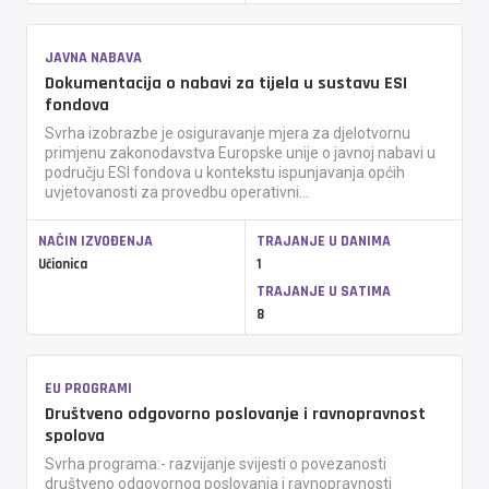
JAVNA NABAVA
Dokumentacija o nabavi za tijela u sustavu ESI
fondova
Svrha izobrazbe je osiguravanje mjera za djelotvornu
primjenu zakonodavstva Europske unije o javnoj nabavi u
području ESI fondova u kontekstu ispunjavanja općih
uvjetovanosti za provedbu operativni...
NAČIN IZVOĐENJA
TRAJANJE U DANIMA
Učionica
1
TRAJANJE U SATIMA
8
EU PROGRAMI
Društveno odgovorno poslovanje i ravnopravnost
spolova
Svrha programa:- razvijanje svijesti o povezanosti
društveno odgovornog poslovanja i ravnopravnosti