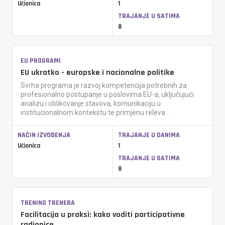
Učionica
1
TRAJANJE U SATIMA
8
EU PROGRAMI
EU ukratko - europske i nacionalne politike
Svrha programa je razvoj kompetencija potrebnih za
profesionalno postupanje u poslovima EU-a, uključujući
analizu i oblikovanje stavova, komunikaciju u
institucionalnom kontekstu te primjenu releva...
NAČIN IZVOĐENJA
TRAJANJE U DANIMA
Učionica
1
TRAJANJE U SATIMA
8
TRENING TRENERA
Facilitacija u praksi: kako voditi participativne
radionice