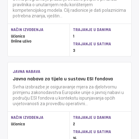
pravilnika o unutarnjem redu korištenjem
kompetencijskog modela. Cilj radionice je dati polaznicima
potrebna znanja, vještin...
NAČIN IZVOĐENJA
TRAJANJE U DANIMA
Učionica
1
Online uživo
TRAJANJE U SATIMA
3
JAVNA NABAVA
Javna nabava za tijela u sustavu ESI fondova
Svrha izobrazbe je osiguravanje mjera za djelotvornu
primjenu zakonodavstva Europske unije o javnoj nabavi u
području ESI fondova u kontekstu ispunjavanja općih
uvjetovanosti za provedbu operativni...
NAČIN IZVOĐENJA
TRAJANJE U DANIMA
Učionica
2
TRAJANJE U SATIMA
16