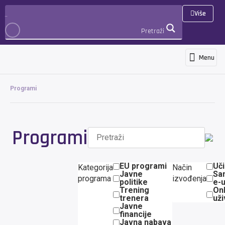
Više
Pretraži
Menu
Programi i usluge
Novosti i objave
Međunarodna suradnja i projekti
3D Virtualna šetnja
PRIJAVA
Programi
Programi
EU programi
Uči
Kategorija
Način
Javne
Sa
programa
izvođenja
politike
e-
Trening
Onl
trenera
uži
Javne
financije
Javna nabava