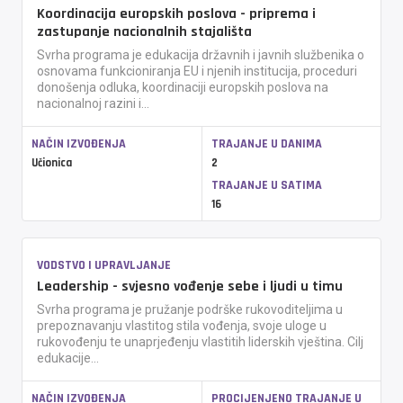
Koordinacija europskih poslova - priprema i
zastupanje nacionalnih stajališta
Svrha programa je edukacija državnih i javnih službenika o
osnovama funkcioniranja EU i njenih institucija, proceduri
donošenja odluka, koordinaciji europskih poslova na
nacionalnoj razini i...
NAČIN IZVOĐENJA
TRAJANJE U DANIMA
Učionica
2
TRAJANJE U SATIMA
16
VODSTVO I UPRAVLJANJE
Leadership - svjesno vođenje sebe i ljudi u timu
Svrha programa je pružanje podrške rukovoditeljima u
prepoznavanju vlastitog stila vođenja, svoje uloge u
rukovođenju te unaprjeđenju vlastitih liderskih vještina. Cilj
edukacije...
NAČIN IZVOĐENJA
PROCIJENJENO TRAJANJE U