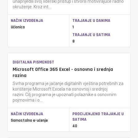
unaprijedili svoj liderski pristup i stvorili motivirajuće radno
okruženje. Kroz int...
NAČIN IZVOĐENJA
TRAJANJE U DANIMA
Učionica
1
TRAJANJE U SATIMA
8
DIGITALNA PISMENOST
Microsoft Office 365 Excel - osnovna i srednja
razina
Svrha programa je jačanje digitalnih vještina potrebnih za
korištenje Microsoft Excela na osnovnoj i srednjoj
razini. Cilj programa je upoznati polaznike s osnovnim
pojmovima i o...
NAČIN IZVOĐENJA
PROCIJENJENO TRAJANJE U
SATIMA
Samostalno e-učenje
40