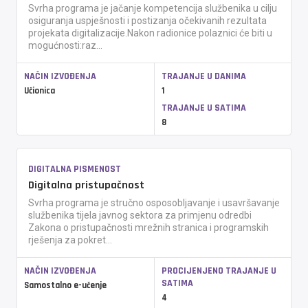
Svrha programa je jačanje kompetencija službenika u cilju
osiguranja uspješnosti i postizanja očekivanih rezultata
projekata digitalizacije.Nakon radionice polaznici će biti u
mogućnosti:raz...
NAČIN IZVOĐENJA
TRAJANJE U DANIMA
Učionica
1
TRAJANJE U SATIMA
8
DIGITALNA PISMENOST
Digitalna pristupačnost
Svrha programa je stručno osposobljavanje i usavršavanje
službenika tijela javnog sektora za primjenu odredbi
Zakona o pristupačnosti mrežnih stranica i programskih
rješenja za pokret...
NAČIN IZVOĐENJA
PROCIJENJENO TRAJANJE U
SATIMA
Samostalno e-učenje
4