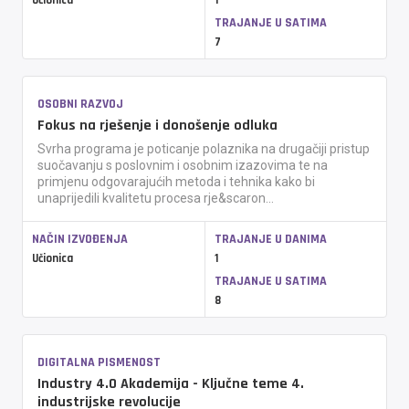
Učionica
1
TRAJANJE U SATIMA
7
OSOBNI RAZVOJ
Fokus na rješenje i donošenje odluka
Svrha programa je poticanje polaznika na drugačiji pristup
suočavanju s poslovnim i osobnim izazovima te na
primjenu odgovarajućih metoda i tehnika kako bi
unaprijedili kvalitetu procesa rje&scaron...
NAČIN IZVOĐENJA
TRAJANJE U DANIMA
Učionica
1
TRAJANJE U SATIMA
8
DIGITALNA PISMENOST
Industry 4.0 Akademija - Ključne teme 4.
industrijske revolucije