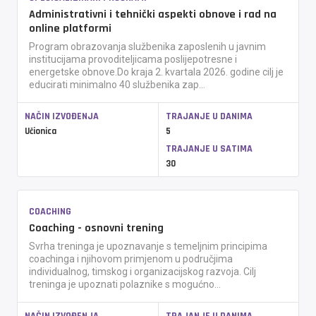
Administrativni i tehnički aspekti obnove i rad na
online platformi
Program obrazovanja službenika zaposlenih u javnim
institucijama provoditeljicama poslijepotresne i
energetske obnove.Do kraja 2. kvartala 2026. godine cilj je
educirati minimalno 40 službenika zap...
NAČIN IZVOĐENJA
TRAJANJE U DANIMA
Učionica
5
TRAJANJE U SATIMA
30
COACHING
Coaching - osnovni trening
Svrha treninga je upoznavanje s temeljnim principima
coachinga i njihovom primjenom u područjima
individualnog, timskog i organizacijskog razvoja. Cilj
treninga je upoznati polaznike s mogućno...