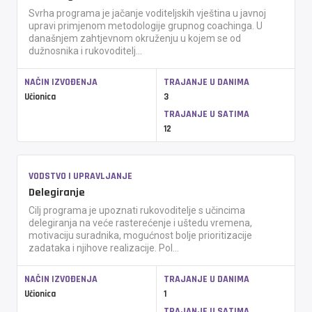
Svrha programa je jačanje voditeljskih vještina u javnoj
upravi primjenom metodologije grupnog coachinga. U
današnjem zahtjevnom okruženju u kojem se od
dužnosnika i rukovoditelj...
NAČIN IZVOĐENJA
TRAJANJE U DANIMA
Učionica
3
TRAJANJE U SATIMA
12
VODSTVO I UPRAVLJANJE
Delegiranje
Cilj programa je upoznati rukovoditelje s učincima
delegiranja na veće rasterećenje i uštedu vremena,
motivaciju suradnika, mogućnost bolje prioritizacije
zadataka i njihove realizacije. Pol...
NAČIN IZVOĐENJA
TRAJANJE U DANIMA
Učionica
1
TRAJANJE U SATIMA