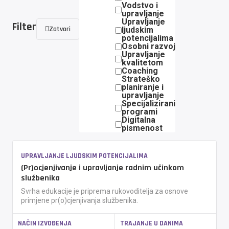
Vodstvo i
upravljanje
Upravljanje
Filter
Zatvori
ljudskim
potencijalima
Osobni razvoj
Upravljanje
kvalitetom
Coaching
Strateško
planiranje i
upravljanje
Specijalizirani
programi
Digitalna
pismenost
UPRAVLJANJE LJUDSKIM POTENCIJALIMA
(Pr)ocjenjivanje i upravljanje radnim učinkom
službenika
Svrha edukacije je priprema rukovoditelja za osnove
primjene pr(o)cjenjivanja službenika.
NAČIN IZVOĐENJA
TRAJANJE U DANIMA