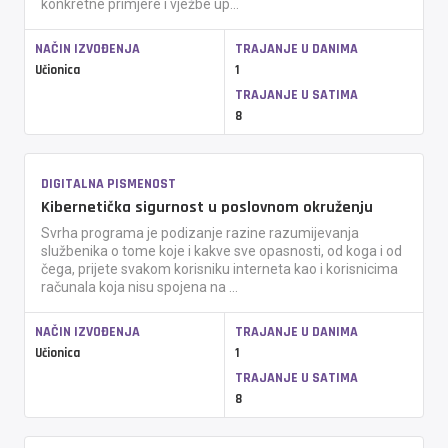
konkretne primjere i vježbe up...
NAČIN IZVOĐENJA
TRAJANJE U DANIMA
Učionica
1
TRAJANJE U SATIMA
8
DIGITALNA PISMENOST
Kibernetička sigurnost u poslovnom okruženju
Svrha programa je podizanje razine razumijevanja
službenika o tome koje i kakve sve opasnosti, od koga i od
čega, prijete svakom korisniku interneta kao i korisnicima
računala koja nisu spojena na ...
NAČIN IZVOĐENJA
TRAJANJE U DANIMA
Učionica
1
TRAJANJE U SATIMA
8