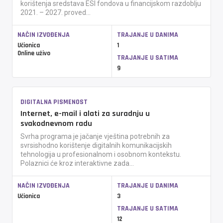
korištenja sredstava ESI fondova u financijskom razdoblju
2021. – 2027. proved...
NAČIN IZVOĐENJA
TRAJANJE U DANIMA
Učionica
1
Online uživo
TRAJANJE U SATIMA
9
DIGITALNA PISMENOST
Internet, e-mail i alati za suradnju u
svakodnevnom radu
Svrha programa je jačanje vještina potrebnih za
svrsishodno korištenje digitalnih komunikacijskih
tehnologija u profesionalnom i osobnom kontekstu.
Polaznici će kroz interaktivne zada...
NAČIN IZVOĐENJA
TRAJANJE U DANIMA
Učionica
3
TRAJANJE U SATIMA
12