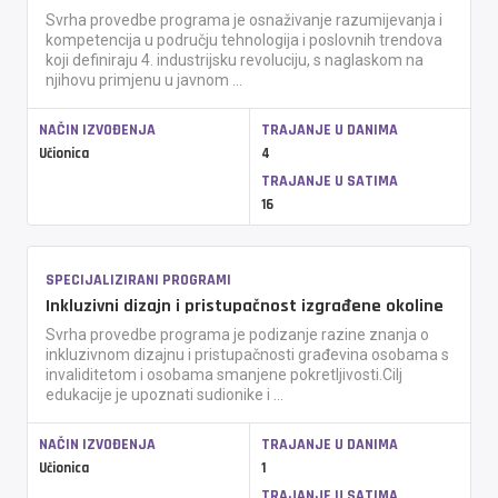
Svrha provedbe programa je osnaživanje razumijevanja i
kompetencija u području tehnologija i poslovnih trendova
koji definiraju 4. industrijsku revoluciju, s naglaskom na
njihovu primjenu u javnom ...
NAČIN IZVOĐENJA
TRAJANJE U DANIMA
Učionica
4
TRAJANJE U SATIMA
16
SPECIJALIZIRANI PROGRAMI
Inkluzivni dizajn i pristupačnost izgrađene okoline
Svrha provedbe programa je podizanje razine znanja o
inkluzivnom dizajnu i pristupačnosti građevina osobama s
invaliditetom i osobama smanjene pokretljivosti.Cilj
edukacije je upoznati sudionike i ...
NAČIN IZVOĐENJA
TRAJANJE U DANIMA
Učionica
1
TRAJANJE U SATIMA