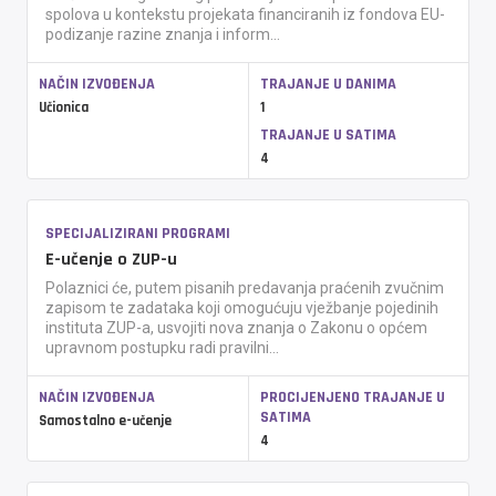
spolova u kontekstu projekata financiranih iz fondova EU-
podizanje razine znanja i inform...
NAČIN IZVOĐENJA
TRAJANJE U DANIMA
Učionica
1
TRAJANJE U SATIMA
4
SPECIJALIZIRANI PROGRAMI
E-učenje o ZUP-u
Polaznici će, putem pisanih predavanja praćenih zvučnim
zapisom te zadataka koji omogućuju vježbanje pojedinih
instituta ZUP-a, usvojiti nova znanja o Zakonu o općem
upravnom postupku radi pravilni...
NAČIN IZVOĐENJA
PROCIJENJENO TRAJANJE U
SATIMA
Samostalno e-učenje
4