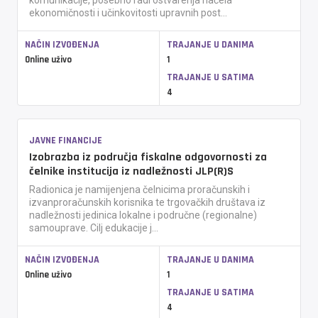
komunikacije, posebno radi ostvarenja načela
ekonomičnosti i učinkovitosti upravnih post...
NAČIN IZVOĐENJA
TRAJANJE U DANIMA
Online uživo
1
TRAJANJE U SATIMA
4
JAVNE FINANCIJE
Izobrazba iz područja fiskalne odgovornosti za
čelnike institucija iz nadležnosti JLP(R)S
Radionica je namijenjena čelnicima proračunskih i
izvanproračunskih korisnika te trgovačkih društava iz
nadležnosti jedinica lokalne i područne (regionalne)
samouprave. Cilj edukacije j...
NAČIN IZVOĐENJA
TRAJANJE U DANIMA
Online uživo
1
TRAJANJE U SATIMA
4