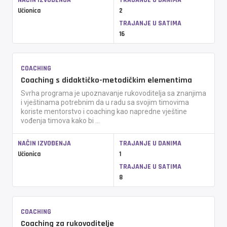
NAČIN IZVOĐENJA
TRAJANJE U DANIMA
Učionica
2
TRAJANJE U SATIMA
16
COACHING
Coaching s didaktičko-metodičkim elementima
Svrha programa je upoznavanje rukovoditelja sa znanjima
i vještinama potrebnim da u radu sa svojim timovima
koriste mentorstvo i coaching kao napredne vještine
vođenja timova kako bi ...
NAČIN IZVOĐENJA
TRAJANJE U DANIMA
Učionica
1
TRAJANJE U SATIMA
8
COACHING
Coaching za rukovoditelje