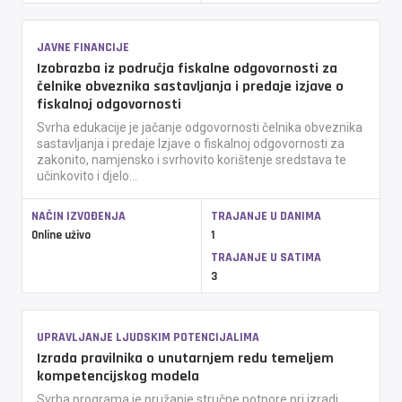
JAVNE FINANCIJE
Izobrazba iz područja fiskalne odgovornosti za
čelnike obveznika sastavljanja i predaje izjave o
fiskalnoj odgovornosti
Svrha edukacije je jačanje odgovornosti čelnika obveznika
sastavljanja i predaje Izjave o fiskalnoj odgovornosti za
zakonito, namjensko i svrhovito korištenje sredstava te
učinkovito i djelo...
NAČIN IZVOĐENJA
TRAJANJE U DANIMA
Online uživo
1
TRAJANJE U SATIMA
3
UPRAVLJANJE LJUDSKIM POTENCIJALIMA
Izrada pravilnika o unutarnjem redu temeljem
kompetencijskog modela
Svrha programa je pružanje stručne potpore pri izradi