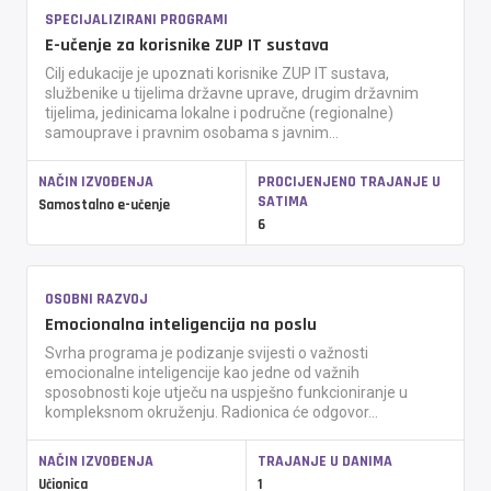
SPECIJALIZIRANI PROGRAMI
E-učenje za korisnike ZUP IT sustava
Cilj edukacije je upoznati korisnike ZUP IT sustava,
službenike u tijelima državne uprave, drugim državnim
tijelima, jedinicama lokalne i područne (regionalne)
samouprave i pravnim osobama s javnim...
NAČIN IZVOĐENJA
PROCIJENJENO TRAJANJE U
SATIMA
Samostalno e-učenje
6
OSOBNI RAZVOJ
Emocionalna inteligencija na poslu
Svrha programa je podizanje svijesti o važnosti
emocionalne inteligencije kao jedne od važnih
sposobnosti koje utječu na uspješno funkcioniranje u
kompleksnom okruženju. Radionica će odgovor...
NAČIN IZVOĐENJA
TRAJANJE U DANIMA
Učionica
1