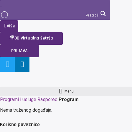
Pretraži
Više
3D Virtualna šetnja
PRIJAVA
Menu
Programi i usluge
Raspored
Program
Nema traženog događaja.
Korisne poveznice