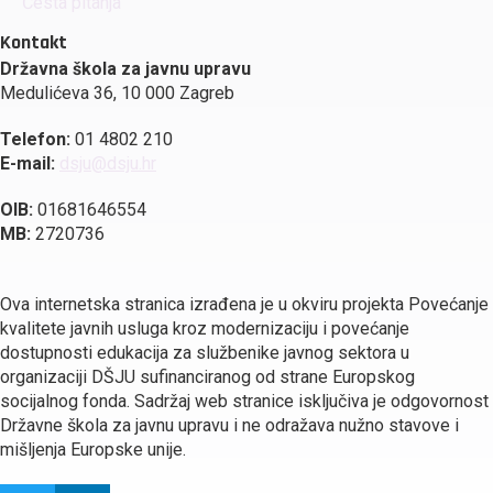
Česta pitanja
Kontakt
Državna škola za javnu upravu
Medulićeva 36, 10 000 Zagreb
Telefon:
01 4802 210
E-mail:
dsju@dsju.hr
OIB:
01681646554
MB:
2720736
Ova internetska stranica izrađena je u okviru projekta Povećanje
kvalitete javnih usluga kroz modernizaciju i povećanje
dostupnosti edukacija za službenike javnog sektora u
organizaciji DŠJU sufinanciranog od strane Europskog
socijalnog fonda. Sadržaj web stranice isključiva je odgovornost
Državne škola za javnu upravu i ne odražava nužno stavove i
mišljenja Europske unije.