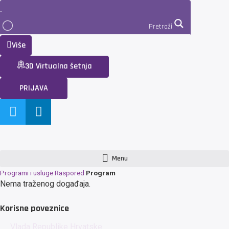
Pretraži
Više
3D Virtualna šetnja
PRIJAVA
Menu
Programi i usluge
Raspored
Program
Nema traženog događaja.
Korisne poveznice
Vlada Republike Hrvatske