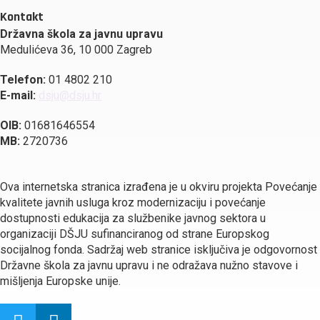
Kontakt
Državna škola za javnu upravu
Medulićeva 36, 10 000 Zagreb
Telefon:
01 4802 210
E-mail:
dsju@dsju.hr
OIB:
01681646554
MB:
2720736
Ova internetska stranica izrađena je u okviru projekta Povećanje
kvalitete javnih usluga kroz modernizaciju i povećanje
dostupnosti edukacija za službenike javnog sektora u
organizaciji DŠJU sufinanciranog od strane Europskog
socijalnog fonda. Sadržaj web stranice isključiva je odgovornost
Državne škola za javnu upravu i ne odražava nužno stavove i
mišljenja Europske unije.