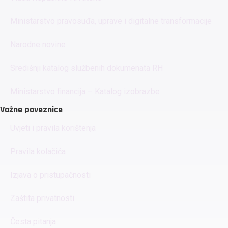
Ministarstvo pravosuđa, uprave i digitalne transformacije
Narodne novine
Središnji katalog službenih dokumenata RH
Ministarstvo financija – Katalog izobrazbe
Važne poveznice
Uvjeti i pravila korištenja
Pravila kolačića
Izjava o pristupačnosti
Zaštita privatnosti
Česta pitanja