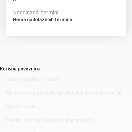
Nadolazeći termini
Nema nadolazećih termina
Korisne poveznice
Vlada Republike Hrvatske
Ministarstvo pravosuđa, uprave i digitalne transformacije
Narodne novine
Središnji katalog službenih dokumenata RH