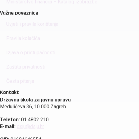
Ministarstvo financija – Katalog izobrazbe
Važne poveznice
Uvjeti i pravila korištenja
Pravila kolačića
Izjava o pristupačnosti
Zaštita privatnosti
Česta pitanja
Kontakt
Državna škola za javnu upravu
Medulićeva 36, 10 000 Zagreb
Telefon:
01 4802 210
E-mail:
dsju@dsju.hr