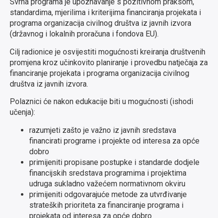
Svrha programa je upoznavanje s pozitivnom praksom,
standardima, mjerilima i kriterijima financiranja projekata i
programa organizacija civilnog društva iz javnih izvora
(državnog i lokalnih proračuna i fondova EU).
Cilj radionice je osvijestiti mogućnosti kreiranja društvenih
promjena kroz učinkovito planiranje i provedbu natječaja za
financiranje projekata i programa organizacija civilnog
društva iz javnih izvora.
Polaznici će nakon edukacije biti u mogućnosti (ishodi
učenja):
razumjeti zašto je važno iz javnih sredstava
financirati programe i projekte od interesa za opće
dobro
primijeniti propisane postupke i standarde dodjele
financijskih sredstava programima i projektima
udruga sukladno važećem normativnom okviru
primijeniti odgovarajuće metode za utvrđivanje
strateških prioriteta za financiranje programa i
projekata od interesa za opće dobro