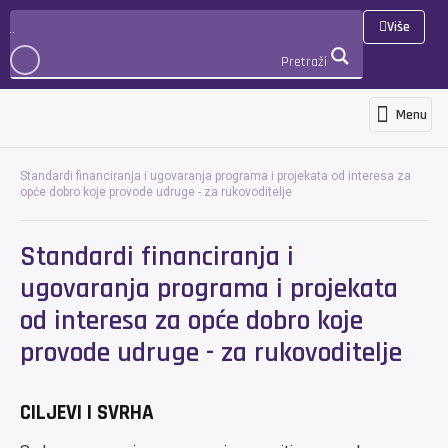
Više
Pretraži
Menu
Programi i usluge
Novosti i objave
Međunarodna suradnja i projekti
3D Virtualna šetnja
PRIJAVA
Standardi financiranja i ugovaranja programa i projekata od interesa za
opće dobro koje provode udruge - za rukovoditelje
Standardi financiranja i
ugovaranja programa i projekata
od interesa za opće dobro koje
provode udruge - za rukovoditelje
CILJEVI I SVRHA