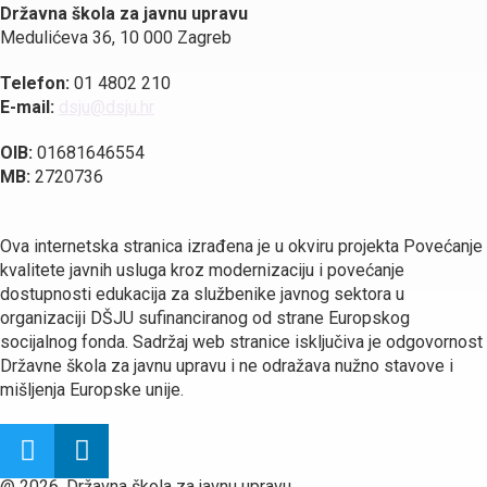
Državna škola za javnu upravu
Medulićeva 36, 10 000 Zagreb
Telefon:
01 4802 210
E-mail:
dsju@dsju.hr
OIB:
01681646554
MB:
2720736
Ova internetska stranica izrađena je u okviru projekta Povećanje
kvalitete javnih usluga kroz modernizaciju i povećanje
dostupnosti edukacija za službenike javnog sektora u
organizaciji DŠJU sufinanciranog od strane Europskog
socijalnog fonda. Sadržaj web stranice isključiva je odgovornost
Državne škola za javnu upravu i ne odražava nužno stavove i
mišljenja Europske unije.
@ 2026. Državna škola za javnu upravu