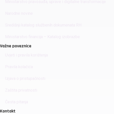
Ministarstvo pravosuđa, uprave i digitalne transformacije
Narodne novine
Središnji katalog službenih dokumenata RH
Ministarstvo financija – Katalog izobrazbe
Važne poveznice
Uvjeti i pravila korištenja
Pravila kolačića
Izjava o pristupačnosti
Zaštita privatnosti
Česta pitanja
Kontakt