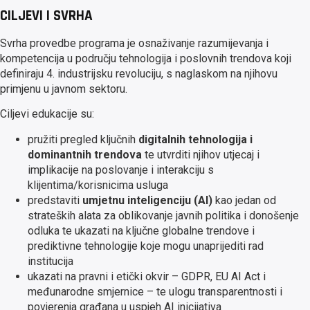
CILJEVI I SVRHA
Svrha provedbe programa je osnaživanje razumijevanja i
kompetencija u području tehnologija i poslovnih trendova koji
definiraju 4. industrijsku revoluciju, s naglaskom na njihovu
primjenu u javnom sektoru.
Ciljevi edukacije su:
pružiti pregled ključnih
digitalnih tehnologija i
dominantnih trendova
te utvrditi njihov utjecaj i
implikacije na poslovanje i interakciju s
klijentima/korisnicima usluga
predstaviti
umjetnu inteligenciju (AI)
kao jedan od
strateških alata za oblikovanje javnih politika i donošenje
odluka te ukazati na ključne globalne trendove i
prediktivne tehnologije koje mogu unaprijediti rad
institucija
ukazati na pravni i etički okvir – GDPR, EU AI Act i
međunarodne smjernice – te ulogu transparentnosti i
povjerenja građana u uspjeh AI inicijativa