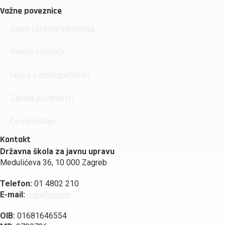
Važne poveznice
Uvjeti i pravila korištenja
Pravila kolačića
Izjava o pristupačnosti
Zaštita privatnosti
Česta pitanja
Kontakt
Državna škola za javnu upravu
Medulićeva 36, 10 000 Zagreb
Telefon:
01 4802 210
E-mail:
dsju@dsju.hr
OIB:
01681646554