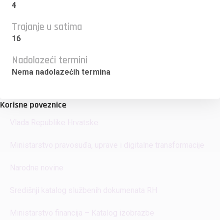
4
Trajanje u satima
16
Nadolazeći termini
Nema nadolazećih termina
Korisne poveznice
Vlada Republike Hrvatske
Ministarstvo pravosuđa, uprave i digitalne transformacije
Narodne novine
Središnji katalog službenih dokumenata RH
Ministarstvo financija – Katalog izobrazbe