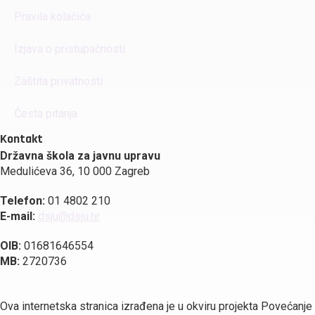
Pravila kolačića
Izjava o pristupačnosti
Zaštita privatnosti
Česta pitanja
Kontakt
Državna škola za javnu upravu
Medulićeva 36, 10 000 Zagreb
Telefon:
01 4802 210
E-mail:
dsju@dsju.hr
OIB:
01681646554
MB:
2720736
Ova internetska stranica izrađena je u okviru projekta Povećanje