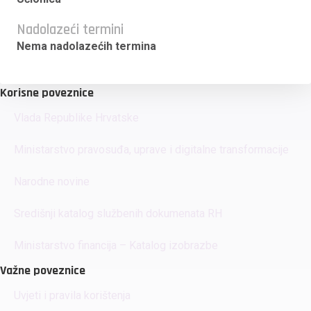
Nadolazeći termini
Nema nadolazećih termina
Korisne poveznice
Vlada Republike Hrvatske
Ministarstvo pravosuđa, uprave i digitalne transformacije
Narodne novine
Središnji katalog službenih dokumenata RH
Ministarstvo financija – Katalog izobrazbe
Važne poveznice
Uvjeti i pravila korištenja