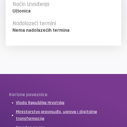
Način izvođenja
Učionica
Nadolazeći termini
Nema nadolazećih termina
Korisne poveznice
Vlada Republike Hrvatske
Ministarstvo pravosuđa, uprave i digitalne
transformacije