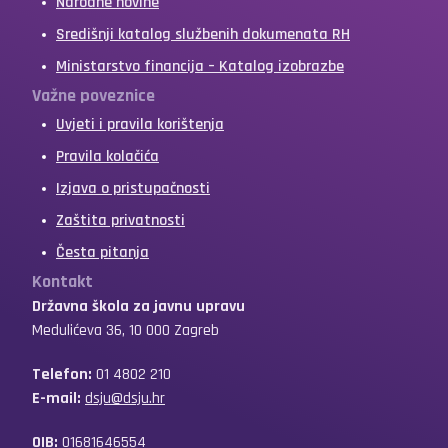
Narodne novine
Središnji katalog službenih dokumenata RH
Ministarstvo financija – Katalog izobrazbe
Važne poveznice
Uvjeti i pravila korištenja
Pravila kolačića
Izjava o pristupačnosti
Zaštita privatnosti
Česta pitanja
Kontakt
Državna škola za javnu upravu
Medulićeva 36, 10 000 Zagreb
Telefon:
01 4802 210
E-mail:
dsju@dsju.hr
OIB:
01681646554