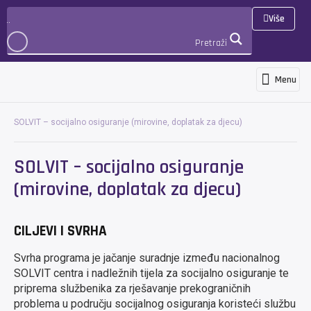
Više
Pretraži
Menu
Programi i usluge
Novosti i objave
Međunarodna suradnja i projekti
3D Virtualna šetnja
PRIJAVA
SOLVIT – socijalno osiguranje (mirovine, doplatak za djecu)
SOLVIT – socijalno osiguranje
(mirovine, doplatak za djecu)
CILJEVI I SVRHA
Svrha programa je jačanje suradnje između nacionalnog
SOLVIT centra i nadležnih tijela za socijalno osiguranje te
priprema službenika za rješavanje prekograničnih
problema u području socijalnog osiguranja koristeći službu