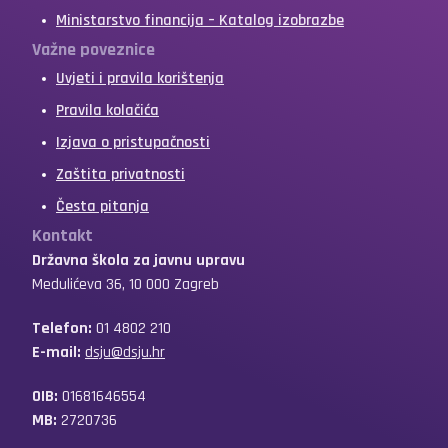
Ministarstvo financija – Katalog izobrazbe
Važne poveznice
Uvjeti i pravila korištenja
Pravila kolačića
Izjava o pristupačnosti
Zaštita privatnosti
Česta pitanja
Kontakt
Državna škola za javnu upravu
Medulićeva 36, 10 000 Zagreb
Telefon:
01 4802 210
E-mail:
dsju@dsju.hr
OIB:
01681646554
MB:
2720736