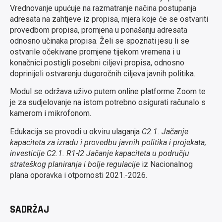
Vrednovanje upućuje na razmatranje načina postupanja
adresata na zahtjeve iz propisa, mjera koje će se ostvariti
provedbom propisa, promjena u ponašanju adresata
odnosno učinaka propisa. Želi se spoznati jesu li se
ostvarile očekivane promjene tijekom vremena i u
konačnici postigli posebni ciljevi propisa, odnosno
doprinijeli ostvarenju dugoročnih ciljeva javnih politika.
Modul se održava uživo putem online platforme Zoom te
je za sudjelovanje na istom potrebno osigurati računalo s
kamerom i mikrofonom.
Edukacija se provodi u okviru ulaganja
C2.1. Jačanje
kapaciteta za izradu i provedbu javnih politika i projekata,
investicije C2.1. R1-I2 Jačanje kapaciteta u području
strateškog planiranja i bolje regulacije
iz Nacionalnog
plana oporavka i otpornosti 2021.-2026.
SADRŽAJ