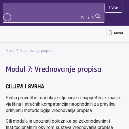
Više
Pretraži
Menu
Programi i usluge
Novosti i objave
Međunarodna suradnja i projekti
3D Virtualna šetnja
PRIJAVA
Modul 7: Vrednovanje propisa
Modul 7: Vrednovanje propisa
CILJEVI I SVRHA
Svrha provedbe modula je stjecanje i unaprjeđenje znanja,
vještina i stručnih kompetencija neophodnih za pravilnu
primjenu metodologije vrednovanja propisa.
Cilj modula je upoznati polaznike sa zakonodavnim i
institucionalnim okvirom sustava vrednovanja propisa.