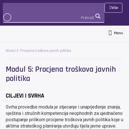
Više
Pretraži
Menu
Programi i usluge
Novosti i objave
Međunarodna suradnja i projekti
3D Virtualna šetnja
PRIJAVA
Modul 5: Procjena troškova javnih politika
Modul 5: Procjena troškova javnih
politika
CILJEVI I SVRHA
Svrha provedbe modula je stjecanje i unaprjeđenje znanja,
vještina i stručnih kompetencija neophodnih za ujednačeno
postupanje prilikom procjene troškova javnih politika koje u
aktima strateškog planiranja utvrđuju tijela javne uprave.