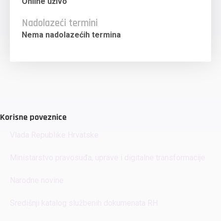
Online uživo
Nadolazeći termini
Nema nadolazećih termina
Korisne poveznice
Vlada Republike Hrvatske
Ministarstvo pravosuđa, uprave i digitalne transformacije
Narodne novine
Središnji katalog službenih dokumenata RH