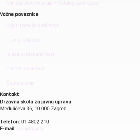
Ministarstvo financija – Katalog izobrazbe
Važne poveznice
Uvjeti i pravila korištenja
Pravila kolačića
Izjava o pristupačnosti
Zaštita privatnosti
Česta pitanja
Kontakt
Državna škola za javnu upravu
Medulićeva 36, 10 000 Zagreb
Telefon:
01 4802 210
E-mail:
dsju@dsju.hr