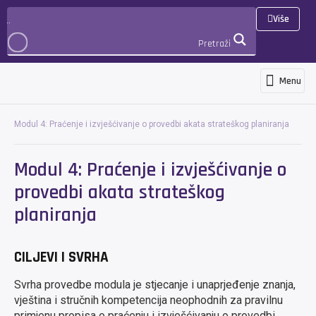
Više
Pretraži
Menu
Programi i usluge
Novosti i objave
Međunarodna suradnja i projekti
3D Virtualna šetnja
PRIJAVA
Modul 4: Praćenje i izvješćivanje o provedbi akata strateškog planiranja
Modul 4: Praćenje i izvješćivanje o
provedbi akata strateškog
planiranja
CILJEVI I SVRHA
Svrha provedbe modula je stjecanje i unaprjeđenje znanja,
vještina i stručnih kompetencija neophodnih za pravilnu
primjenu propisa o praćenju i izvješćivanju o provedbi