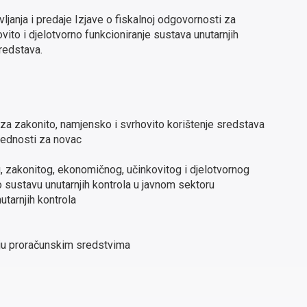
ljanja i predaje Izjave o fiskalnoj odgovornosti za
vito i djelotvorno funkcioniranje sustava unutarnjih
redstava.
a zakonito, namjensko i svrhovito korištenje sredstava
ijednosti za novac
og, zakonitog, ekonomičnog, učinkovitog i djelotvornog
 sustavu unutarnjih kontrola u javnom sektoru
utarnjih kontrola
nju proračunskim sredstvima