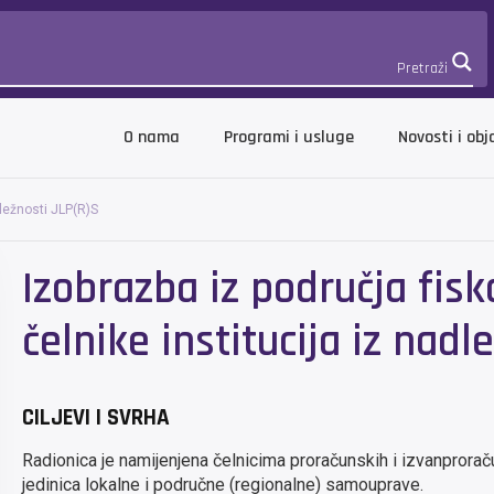
Pretraži
O nama
Programi i usluge
Novosti i obj
dležnosti JLP(R)S
Izobrazba iz područja fis
čelnike institucija iz nadl
CILJEVI I SVRHA
Radionica je namijenjena čelnicima proračunskih i izvanprorač
jedinica lokalne i područne (regionalne) samouprave.