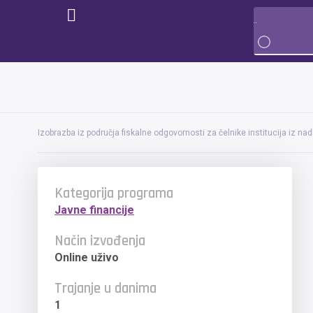
Izobrazba iz područja fiskalne odgovornosti za čelnike institucija iz na
Kategorija programa
Javne financije
Način izvođenja
Online uživo
Trajanje u danima
1