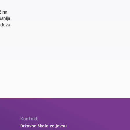
ćina
panija
radova
Kontakt
Državna škola za javnu