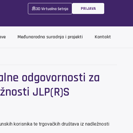
PRIJAVA
3D Virtualna šetnja
ave
Međunarodna suradnja i projekti
Kontakt
kalne odgovornosti za
ežnosti JLP(R)S
unskih korisnika te trgovačkih društava iz nadležnosti