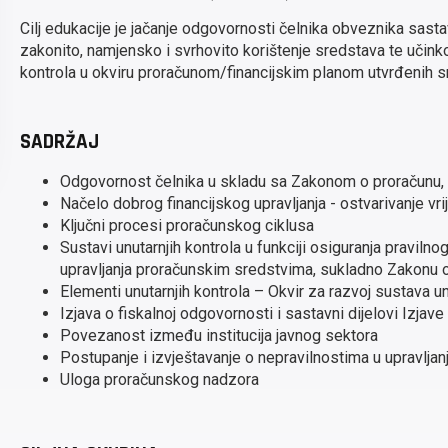
Cilj edukacije je jačanje odgovornosti čelnika obveznika sastav
zakonito, namjensko i svrhovito korištenje sredstava te učinko
kontrola u okviru proračunom/financijskim planom utvrđenih s
SADRŽAJ
Odgovornost čelnika u skladu sa Zakonom o proračunu, z
Načelo dobrog financijskog upravljanja - ostvarivanje vr
Ključni procesi proračunskog ciklusa
Sustavi unutarnjih kontrola u funkciji osiguranja praviln
upravljanja proračunskim sredstvima, sukladno Zakonu o
Elementi unutarnjih kontrola – Okvir za razvoj sustava un
Izjava o fiskalnoj odgovornosti i sastavni dijelovi Izjave
Povezanost između institucija javnog sektora
Postupanje i izvještavanje o nepravilnostima u upravlja
Uloga proračunskog nadzora