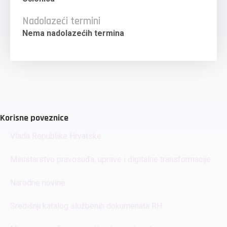
Nadolazeći termini
Nema nadolazećih termina
Korisne poveznice
Vlada Republike Hrvatske
Ministarstvo pravosuđa, uprave i digitalne transformacije
Narodne novine
Središnji katalog službenih dokumenata RH