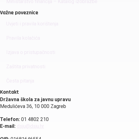
Ministarstvo financija – Katalog izobrazbe
Važne poveznice
Uvjeti i pravila korištenja
Pravila kolačića
Izjava o pristupačnosti
Zaštita privatnosti
Česta pitanja
Kontakt
Državna škola za javnu upravu
Medulićeva 36, 10 000 Zagreb
Telefon:
01 4802 210
E-mail:
dsju@dsju.hr