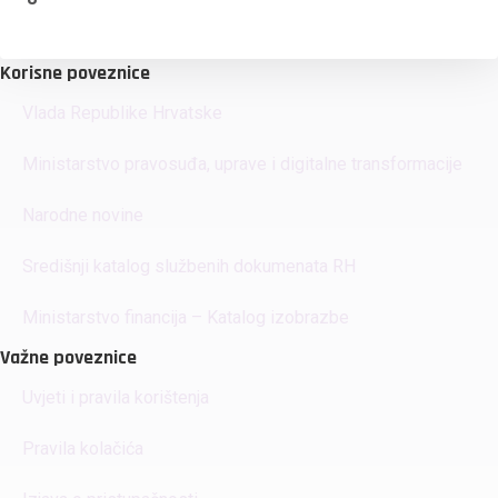
Korisne poveznice
Vlada Republike Hrvatske
Ministarstvo pravosuđa, uprave i digitalne transformacije
Narodne novine
Središnji katalog službenih dokumenata RH
Ministarstvo financija – Katalog izobrazbe
Važne poveznice
Uvjeti i pravila korištenja
Pravila kolačića