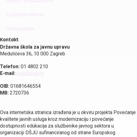
Izjava o pristupačnosti
Zaštita privatnosti
Česta pitanja
Kontakt
Državna škola za javnu upravu
Medulićeva 36, 10 000 Zagreb
Telefon:
01 4802 210
E-mail:
dsju@dsju.hr
OIB:
01681646554
MB:
2720736
Ova internetska stranica izrađena je u okviru projekta Povećanje
kvalitete javnih usluga kroz modernizaciju i povećanje
dostupnosti edukacija za službenike javnog sektora u
organizaciji DŠJU sufinanciranog od strane Europskog