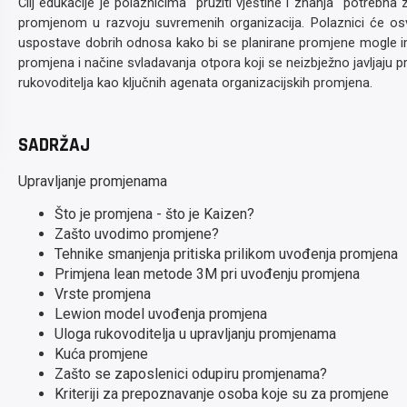
Cilj edukacije je polaznicima pružiti vještine i znanja potrebna
promjenom u razvoju suvremenih organizacija. Polaznici će osv
uspostave dobrih odnosa kako bi se planirane promjene mogle im
promjena i načine svladavanja otpora koji se neizbježno javljaju
rukovoditelja kao ključnih agenata organizacijskih promjena.
SADRŽAJ
Upravljanje promjenama
Što je promjena - što je Kaizen?
Zašto uvodimo promjene?
Tehnike smanjenja pritiska prilikom uvođenja promjena
Primjena lean metode 3M pri uvođenju promjena
Vrste promjena
Lewion model uvođenja promjena
Uloga rukovoditelja u upravljanju promjenama
Kuća promjene
Zašto se zaposlenici odupiru promjenama?
Kriteriji za prepoznavanje osoba koje su za promjene