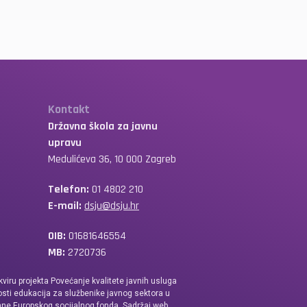
Kontakt
Državna škola za javnu
upravu
Medulićeva 36, 10 000 Zagreb
Telefon:
01 4802 210
E-mail:
dsju@dsju.hr
OIB:
01681646554
MB:
2720736
kviru projekta Povećanje kvalitete javnih usluga
sti edukacija za službenike javnog sektora u
ane Europskog socijalnog fonda. Sadržaj web