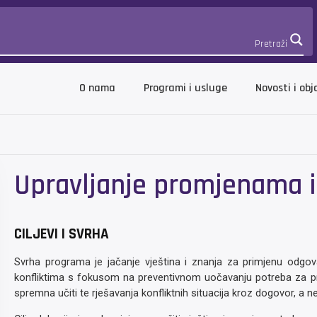
Pretraži
O nama
Programi i usluge
Novosti i obj
Upravljanje promjenama i
CILJEVI I SVRHA
Svrha programa je jačanje vještina i znanja za primjenu odgov
konfliktima s fokusom na preventivnom uočavanju potreba za pr
spremna učiti te rješavanja konfliktnih situacija kroz dogovor, a n