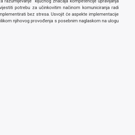
 za razumijevanje ključnog značaja kompetencije upravljanja
ijestiti potrebu za učinkovitim načinom komuniciranja radi
plementirati bez stresa. Usvojit će aspekte implementacije
 prilikom njihovog provođenja s posebnim naglaskom na ulogu