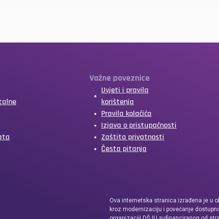
Važne poveznice
Uvjeti i pravila
talne
korištenja
Pravila kolačića
Izjava o pristupačnosti
ata
Zaštita privatnosti
Česta pitanja
Ova internetska stranica izrađena je u o
kroz modernizaciju i povećanje dostupno
organizaciji DŠJU sufinanciranog od str