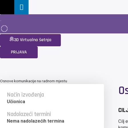
3D Virtualna šetnja
PRIJAVA
Osnove komunikacije na radnom mjestu
O
Način izvođenja
Učionica
CIL
Nadolazeći termini
Nema nadolazećih termina
Cilj 
komu