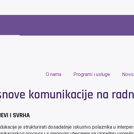
O nama
Programi i usluge
Novos
snove komunikacije na rad
JEVI I SVRHA
edukacije je strukturirati dosadašnje iskustvo polaznika u interpe
nikacijskog procesa i s njegovim utjecajem na izgradnju uspješn