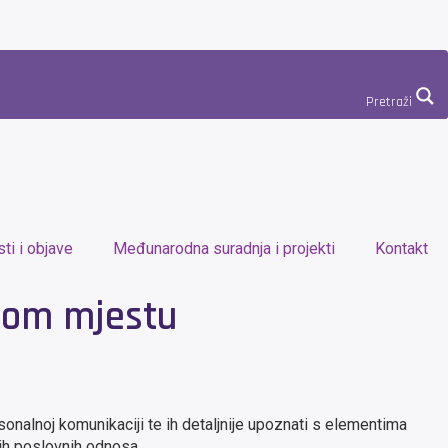
Pretraži
ti i objave
Međunarodna suradnja i projekti
Kontakt
nom mjestu
rsonalnoj komunikaciji te ih detaljnije upoznati s elementima
ih poslovnih odnosa.