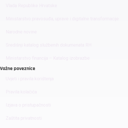
Vlada Republike Hrvatske
Ministarstvo pravosuđa, uprave i digitalne transformacije
Narodne novine
Središnji katalog službenih dokumenata RH
Ministarstvo financija – Katalog izobrazbe
Važne poveznice
Uvjeti i pravila korištenja
Pravila kolačića
Izjava o pristupačnosti
Zaštita privatnosti