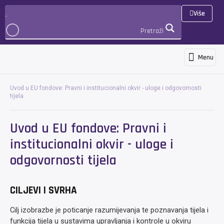
Više
Pretraži
Menu
Programi i usluge
Novosti i objave
Međunarodna suradnja i projekti
3D Virtualna šetnja
PRIJAVA
Uvod u EU fondove: Pravni i institucionalni okvir - uloge i odgovornosti
tijela
Uvod u EU fondove: Pravni i
institucionalni okvir - uloge i
odgovornosti tijela
CILJEVI I SVRHA
Cilj izobrazbe je poticanje razumijevanja te poznavanja tijela i
funkcija tijela u sustavima upravljanja i kontrole u okviru