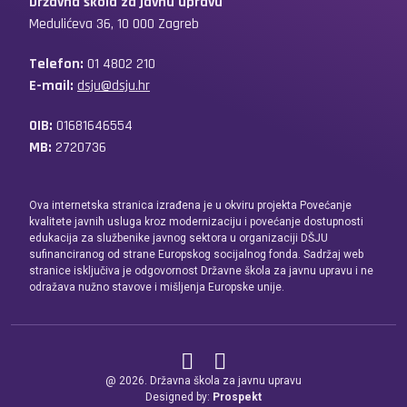
Državna škola za javnu upravu
Medulićeva 36, 10 000 Zagreb
Telefon:
01 4802 210
E-mail:
dsju@dsju.hr
OIB:
01681646554
MB:
2720736
Ova internetska stranica izrađena je u okviru projekta Povećanje
kvalitete javnih usluga kroz modernizaciju i povećanje dostupnosti
edukacija za službenike javnog sektora u organizaciji DŠJU
sufinanciranog od strane Europskog socijalnog fonda. Sadržaj web
stranice isključiva je odgovornost Državne škola za javnu upravu i ne
odražava nužno stavove i mišljenja Europske unije.
@ 2026. Državna škola za javnu upravu
Designed by:
Prospekt