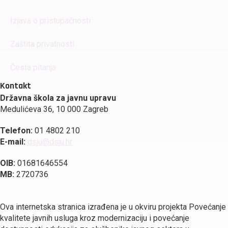
Izjava o pristupačnosti
Zaštita privatnosti
Česta pitanja
Kontakt
Državna škola za javnu upravu
Medulićeva 36, 10 000 Zagreb
Telefon:
01 4802 210
E-mail:
dsju@dsju.hr
OIB:
01681646554
MB:
2720736
Ova internetska stranica izrađena je u okviru projekta Povećanje
kvalitete javnih usluga kroz modernizaciju i povećanje