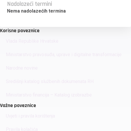
Nadolazeći termini
Nema nadolazećih termina
Korisne poveznice
Vlada Republike Hrvatske
Ministarstvo pravosuđa, uprave i digitalne transformacije
Narodne novine
Središnji katalog službenih dokumenata RH
Ministarstvo financija – Katalog izobrazbe
Važne poveznice
Uvjeti i pravila korištenja
Pravila kolačića