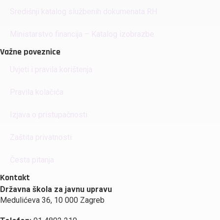
Središnji katalog službenih dokumenata RH
Ministarstvo financija – Katalog izobrazbe
Važne poveznice
Uvjeti i pravila korištenja
Pravila kolačića
Izjava o pristupačnosti
Zaštita privatnosti
Česta pitanja
Kontakt
Državna škola za javnu upravu
Medulićeva 36, 10 000 Zagreb