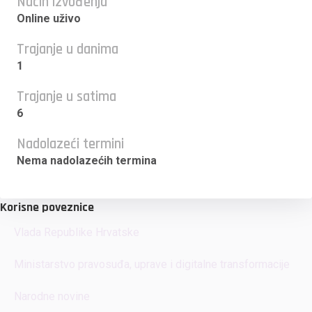
Način izvođenja
Online uživo
Trajanje u danima
1
Trajanje u satima
6
Nadolazeći termini
Nema nadolazećih termina
Korisne poveznice
Vlada Republike Hrvatske
Ministarstvo pravosuđa, uprave i digitalne transformacije
Narodne novine