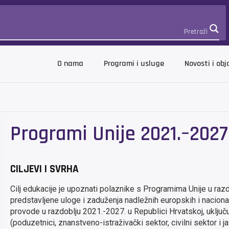
Pretraži
O nama
Programi i usluge
Novosti i obj
Programi Unije 2021.–2027
CILJEVI I SVRHA
Cilj edukacije je upoznati polaznike s Programima Unije u raz
predstavljene uloge i zaduženja nadležnih europskih i nacionalni
provode u razdoblju 2021.-2027. u Republici Hrvatskoj, uključuj
(poduzetnici, znanstveno-istraživački sektor, civilni sektor i ja