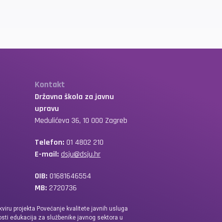
Kontakt
Državna škola za javnu
upravu
Medulićeva 36, 10 000 Zagreb
Telefon:
01 4802 210
E-mail:
dsju@dsju.hr
OIB:
01681646554
MB:
2720736
kviru projekta Povećanje kvalitete javnih usluga
sti edukacija za službenike javnog sektora u