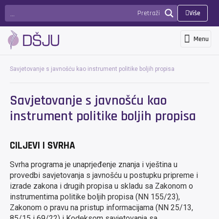
Pretraži
Više
Menu
Programi i usluge
Novosti i objave
Međunarodna suradnja i projekti
3D Virtualna šetnja
PRIJAVA
Savjetovanje s javnošću kao instrument politike boljih propisa
Savjetovanje s javnošću kao
instrument politike boljih propisa
CILJEVI I SVRHA
Svrha programa je unaprjeđenje znanja i vještina u
provedbi savjetovanja s javnošću u postupku pripreme i
izrade zakona i drugih propisa u skladu sa Zakonom o
instrumentima politike boljih propisa (NN 155/23),
Zakonom o pravu na pristup informacijama (NN 25/13,
85/15 i 69/22) i Kodeksom savjetovanja sa