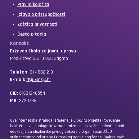
Pravila kolačića
Izjava o pristupačnosti
Zaštita privatnosti
Česta pitanja
Kontakt
Državna škola za javnu upravu
Medulićeva 36, 10 000 Zagreb
Telefon:
01 4802 210
E-mail:
dsju@dsju.hr
OIB:
01681646554
MB:
2720736
Ova internetska stranica izrađena je u okviru projekta Povećanje
kvalitete javnih usluga kroz modernizaciju i povećanje dostupnosti
edukacija za službenike javnog sektora u organizaciji DŠJU
sufinanciranog od strane Europskog socijalnog fonda. Sadržaj web