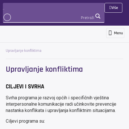
Više
Pretraži
Menu
Programi i usluge
Novosti i objave
Međunarodna suradnja i projekti
3D Virtualna šetnja
PRIJAVA
Upravljanje konfliktima
Upravljanje konfliktima
CILJEVI I SVRHA
Svrha programa je razvoj općih i specifičnih vještina
interpersonalne komunikacije radi učinkovite prevencije
nastanka konflikata i upravljanja konfliktnim situacijama.
Ciljevi programa su: