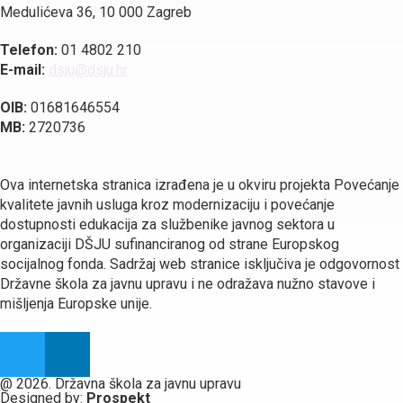
Medulićeva 36, 10 000 Zagreb
Telefon:
01 4802 210
E-mail:
dsju@dsju.hr
OIB:
01681646554
MB:
2720736
Ova internetska stranica izrađena je u okviru projekta Povećanje
kvalitete javnih usluga kroz modernizaciju i povećanje
dostupnosti edukacija za službenike javnog sektora u
organizaciji DŠJU sufinanciranog od strane Europskog
socijalnog fonda. Sadržaj web stranice isključiva je odgovornost
Državne škola za javnu upravu i ne odražava nužno stavove i
mišljenja Europske unije.
@ 2026. Državna škola za javnu upravu
Designed by:
Prospekt