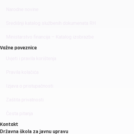
Narodne novine
Središnji katalog službenih dokumenata RH
Ministarstvo financija – Katalog izobrazbe
Važne poveznice
Uvjeti i pravila korištenja
Pravila kolačića
Izjava o pristupačnosti
Zaštita privatnosti
Česta pitanja
Kontakt
Državna škola za javnu upravu