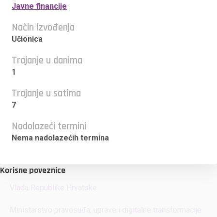
Javne financije
Način izvođenja
Učionica
Trajanje u danima
1
Trajanje u satima
7
Nadolazeći termini
Nema nadolazećih termina
Korisne poveznice
Vlada Republike Hrvatske
Ministarstvo pravosuđa, uprave i digitalne transformacije