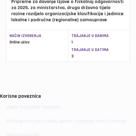
Pripreme za davanje Izjave o fiskalnoj odgovornosti
za 2025. za ministarstva, druga državna tijela
razine razdjela organizacijske klasifikacije i jedinice
lokalne i područne (regionalne) samouprave
NAČIN IZVOĐENJA
TRAJANJE U DANIMA
Online uživo
1
TRAJANJE U SATIMA
3
Korisne poveznice
Vlada Republike Hrvatske
Ministarstvo pravosuđa, uprave i digitalne transformacije
Narodne novine