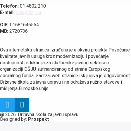
Telefon:
01 4802 210
E-mail:
dsju@dsju.hr
OIB:
01681646554
MB:
2720736
Ova internetska stranica izrađena je u okviru projekta Povećanje
kvalitete javnih usluga kroz modernizaciju i povećanje
dostupnosti edukacija za službenike javnog sektora u
organizaciji DŠJU sufinanciranog od strane Europskog
socijalnog fonda. Sadržaj web stranice isključiva je odgovornost
Državne škola za javnu upravu i ne odražava nužno stavove i
mišljenja Europske unije.
@ 2026. Državna škola za javnu upravu
Designed by:
Prospekt