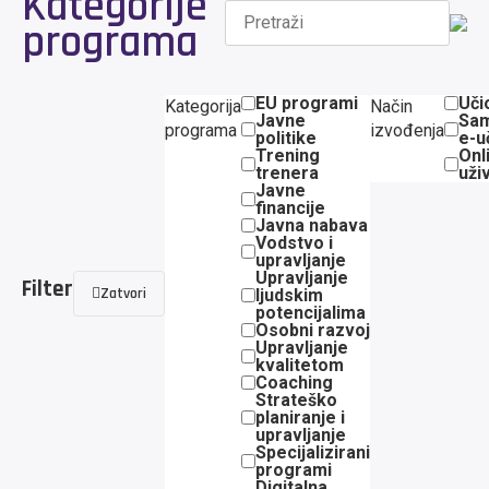
Kategorije
programa
EU programi
Uči
Kategorija
Način
Javne
Sam
programa
izvođenja
politike
e-u
Trening
Onl
trenera
uži
Javne
financije
Javna nabava
Vodstvo i
upravljanje
Upravljanje
Filter
Zatvori
ljudskim
potencijalima
Osobni razvoj
Upravljanje
kvalitetom
Coaching
Strateško
planiranje i
upravljanje
Specijalizirani
programi
Digitalna