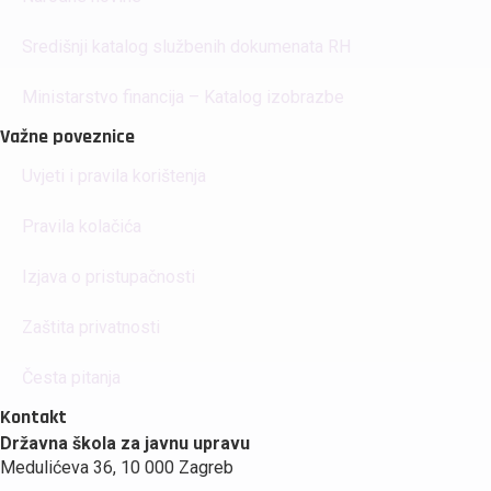
Središnji katalog službenih dokumenata RH
Ministarstvo financija – Katalog izobrazbe
Važne poveznice
Uvjeti i pravila korištenja
Pravila kolačića
Izjava o pristupačnosti
Zaštita privatnosti
Česta pitanja
Kontakt
Državna škola za javnu upravu
Medulićeva 36, 10 000 Zagreb