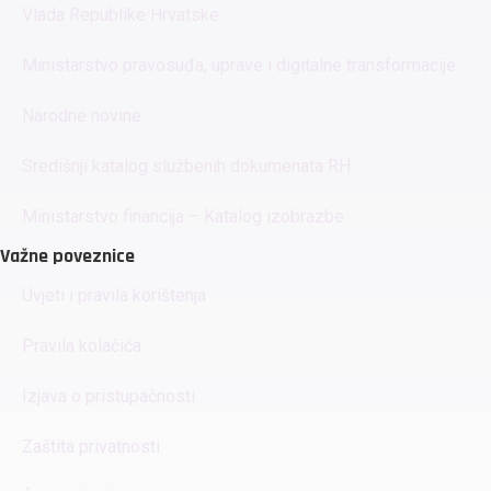
Vlada Republike Hrvatske
Ministarstvo pravosuđa, uprave i digitalne transformacije
Narodne novine
Središnji katalog službenih dokumenata RH
Ministarstvo financija – Katalog izobrazbe
Važne poveznice
Uvjeti i pravila korištenja
Pravila kolačića
Izjava o pristupačnosti
Zaštita privatnosti