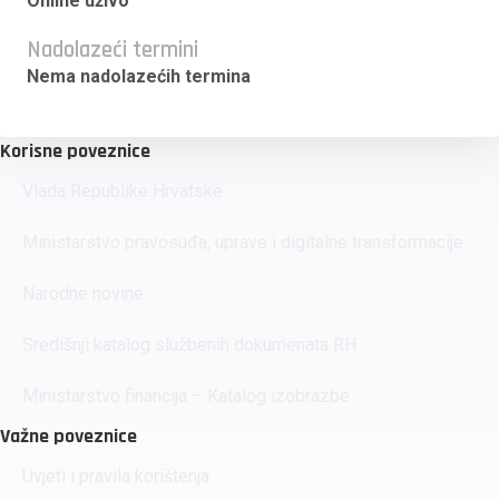
Online uživo
Nadolazeći termini
Nema nadolazećih termina
Korisne poveznice
Vlada Republike Hrvatske
Ministarstvo pravosuđa, uprave i digitalne transformacije
Narodne novine
Središnji katalog službenih dokumenata RH
Ministarstvo financija – Katalog izobrazbe
Važne poveznice
Uvjeti i pravila korištenja