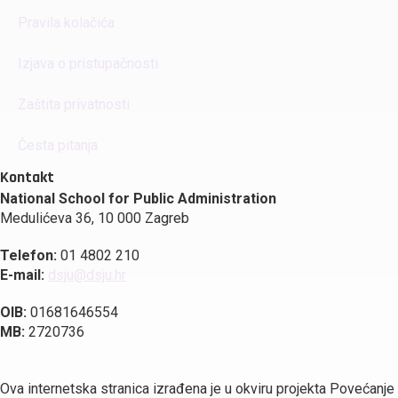
Pravila kolačića
Izjava o pristupačnosti
Zaštita privatnosti
Česta pitanja
Kontakt
National School for Public Administration
Medulićeva 36, 10 000 Zagreb
Telefon:
01 4802 210
E-mail:
dsju@dsju.hr
OIB:
01681646554
MB:
2720736
Ova internetska stranica izrađena je u okviru projekta Povećanje