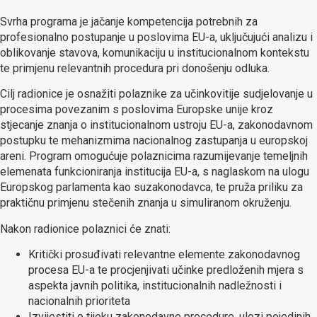
Svrha programa je jačanje kompetencija potrebnih za
profesionalno postupanje u poslovima EU-a, uključujući analizu i
oblikovanje stavova, komunikaciju u institucionalnom kontekstu
te primjenu relevantnih procedura pri donošenju odluka.
Cilj radionice je osnažiti polaznike za učinkovitije sudjelovanje u
procesima povezanim s poslovima Europske unije kroz
stjecanje znanja o institucionalnom ustroju EU-a, zakonodavnom
postupku te mehanizmima nacionalnog zastupanja u europskoj
areni. Program omogućuje polaznicima razumijevanje temeljnih
elemenata funkcioniranja institucija EU-a, s naglaskom na ulogu
Europskog parlamenta kao suzakonodavca, te pruža priliku za
praktičnu primjenu stečenih znanja u simuliranom okruženju.
Nakon radionice polaznici će znati:
Kritički prosuđivati relevantne elemente zakonodavnog
procesa EU-a te procjenjivati učinke predloženih mjera s
aspekta javnih politika, institucionalnih nadležnosti i
nacionalnih prioriteta
Izvijestiti o tijeku zakonodavne procedure, ulozi pojedinih