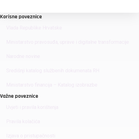
Korisne poveznice
Vlada Republike Hrvatske
Ministarstvo pravosuđa, uprave i digitalne transformacije
Narodne novine
Središnji katalog službenih dokumenata RH
Ministarstvo financija – Katalog izobrazbe
Važne poveznice
Uvjeti i pravila korištenja
Pravila kolačića
Izjava o pristupačnosti