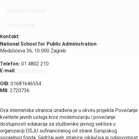
Zaštita privatnosti
Česta pitanja
Kontakt
National School for Public Administration
Medulićeva 36, 10 000 Zagreb
Telefon:
01 4802 210
E-mail:
dsju@dsju.hr
OIB:
01681646554
MB:
2720736
Ova internetska stranica izrađena je u okviru projekta Povećanje
kvalitete javnih usluga kroz modernizaciju i povećanje
dostupnosti edukacija za službenike javnog sektora u
organizaciji DŠJU sufinanciranog od strane Europskog
socijalnog fonda. Sadržaj web stranice isključiva je odgovornost