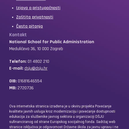
Izjava o pristupačnosti
Zaštita privatnosti
Česta pitanja
Kontakt
National School for Public Administration
Medulićeva 36, 10 000 Zagreb
Telefon:
01 4802 210
E-mail:
dsju@dsju.hr
OIB:
01681646554
MB:
2720736
Ova internetska stranica izrađena je u okviru projekta Povećanje
kvalitete javnih usluga kroz modernizaciju i povećanje dostupnosti
edukacija za službenike javnog sektora u organizaciji DŠJU
sufinanciranog od strane Europskog socijalnog fonda. Sadržaj web
stranice isključiva je odgovornost Državne škola za javnu upravu i ne