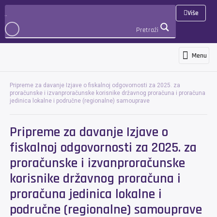
Više
Pretraži
Menu
Programs and services
News and ann
International cooperation 
3D Virtualna šetnja
PRIJAVA
Pripreme za davanje Izjave o fiskalnoj odgovornosti za 2025. za
proračunske i izvanproračunske korisnike državnog proračuna i proračuna
jedinica lokalne i područne (regionalne) samouprave
Pripreme za davanje Izjave o
fiskalnoj odgovornosti za 2025. za
proračunske i izvanproračunske
korisnike državnog proračuna i
proračuna jedinica lokalne i
područne (regionalne) samouprave