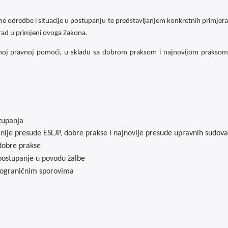
ne odredbe i situacije u postupanju te predstavljanjem konkretnih primjera
i rad u primjeni ovoga Zakona.
latnoj pravnoj pomoći, u skladu sa dobrom praksom i najnovijom praksom
tupanja
ije presude ESLJP, dobre prakse i najnovije presude upravnih sudova
dobre prakse
postupanje u povodu žalbe
kograničnim sporovima