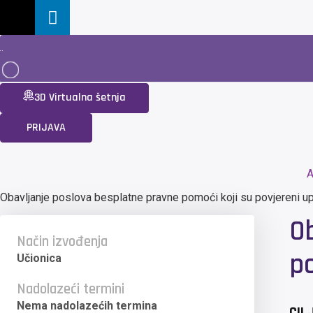
3D Virtualna šetnja
PRIJAVA
A
Obavljanje poslova besplatne pravne pomoći koji su povjereni up
O
Način izvođenja
po
Učionica
Nadolazeći termini
Nema nadolazećih termina
CIL