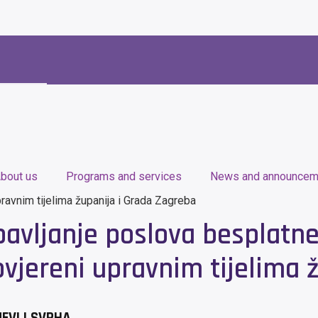
bout us
Programs and services
News and announcem
ravnim tijelima županija i Grada Zagreba
bavljanje poslova besplatne
vjereni upravnim tijelima 
JEVI I SVRHA