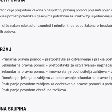
radionice je pregledom Zakona o besplatnoj pravnoj pomoći pojasniti pojedi
akse upoznati polaznike s rješenjima potrebnim za učinkovitiji i ujednačenij
nici će nakon edukacije razumjeti i primijeniti odredbe Zakona o besp
ih sudova.
RŽAJ
Primarna pravna pomoć – pretpostavke za ostvarivanje i praksa pos
Sekundarna pravna pomoć – pretpostavke za ostvarivanje- najznačajn
Sekundarna pravna pomoć – imovno stanje podnositelja zahtjeva – 
Donošenje rješenja o zahtjevu za odobravanje sekundarne pravne i 
Postupanje povodom zahtjeva za odobravanje pravne pomoći u pre
Postupanje povodom obračuna troškova
JNA SKUPINA