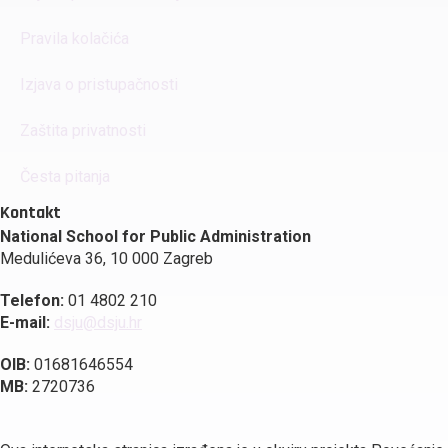
Pravila kolačića
Izjava o pristupačnosti
Zaštita privatnosti
Česta pitanja
Kontakt
National School for Public Administration
Medulićeva 36, 10 000 Zagreb
Telefon:
01 4802 210
E-mail:
dsju@dsju.hr
OIB:
01681646554
MB:
2720736