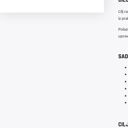
Cilj 
iz pr
Polaz
uprav
SAD
CIL