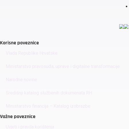
Korisne poveznice
Vlada Republike Hrvatske
Ministarstvo pravosuđa, uprave i digitalne transformacije
Narodne novine
Središnji katalog službenih dokumenata RH
Ministarstvo financija – Katalog izobrazbe
Važne poveznice
Uvjeti i pravila korištenja