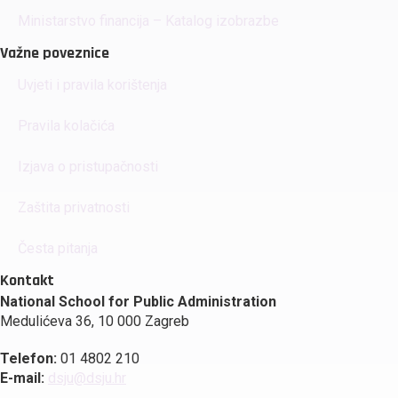
Ministarstvo financija – Katalog izobrazbe
Važne poveznice
Uvjeti i pravila korištenja
Pravila kolačića
Izjava o pristupačnosti
Zaštita privatnosti
Česta pitanja
Kontakt
National School for Public Administration
Medulićeva 36, 10 000 Zagreb
Telefon:
01 4802 210
E-mail:
dsju@dsju.hr