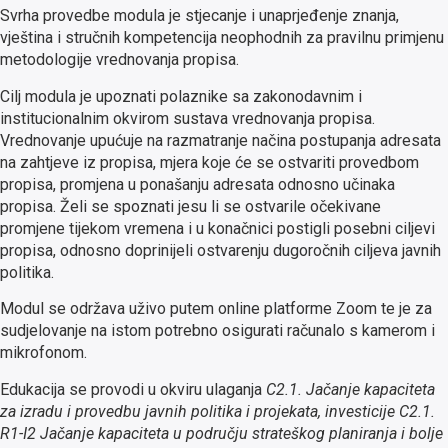
Svrha provedbe modula je stjecanje i unaprjeđenje znanja,
vještina i stručnih kompetencija neophodnih za pravilnu primjenu
metodologije vrednovanja propisa.
Cilj modula je upoznati polaznike sa zakonodavnim i
institucionalnim okvirom sustava vrednovanja propisa.
Vrednovanje upućuje na razmatranje načina postupanja adresata
na zahtjeve iz propisa, mjera koje će se ostvariti provedbom
propisa, promjena u ponašanju adresata odnosno učinaka
propisa. Želi se spoznati jesu li se ostvarile očekivane
promjene tijekom vremena i u konačnici postigli posebni ciljevi
propisa, odnosno doprinijeli ostvarenju dugoročnih ciljeva javnih
politika.
Modul se održava uživo putem online platforme Zoom te je za
sudjelovanje na istom potrebno osigurati računalo s kamerom i
mikrofonom.
Edukacija se provodi u okviru ulaganja
C2.1. Jačanje kapaciteta
za izradu i provedbu javnih politika i projekata, investicije C2.1.
R1-I2 Jačanje kapaciteta u području strateškog planiranja i bolje