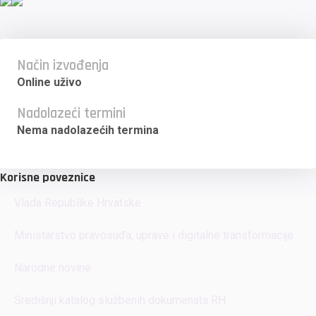
Način izvođenja
Online uživo
Nadolazeći termini
Nema nadolazećih termina
Korisne poveznice
Vlada Republike Hrvatske
Ministarstvo pravosuđa, uprave i digitalne transformacije
Narodne novine
Središnji katalog službenih dokumenata RH