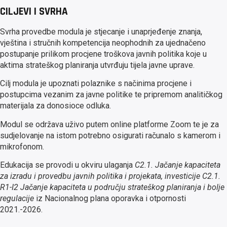
CILJEVI I SVRHA
Svrha provedbe modula je stjecanje i unaprjeđenje znanja,
vještina i stručnih kompetencija neophodnih za ujednačeno
postupanje prilikom procjene troškova javnih politika koje u
aktima strateškog planiranja utvrđuju tijela javne uprave.
Cilj modula je upoznati polaznike s načinima procjene i
postupcima vezanim za javne politike te pripremom analitičkog
materijala za donosioce odluka.
Modul se održava uživo putem online platforme Zoom te je za
sudjelovanje na istom potrebno osigurati računalo s kamerom i
mikrofonom.
Edukacija se provodi u okviru ulaganja
C2.1. Jačanje kapaciteta
za izradu i provedbu javnih politika i projekata, investicije C2.1.
R1-I2 Jačanje kapaciteta u području strateškog planiranja i bolje
regulacije
iz Nacionalnog plana oporavka i otpornosti
2021.-2026.