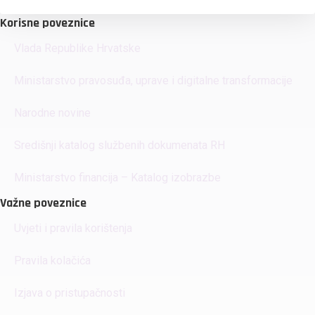
Korisne poveznice
Vlada Republike Hrvatske
Ministarstvo pravosuđa, uprave i digitalne transformacije
Narodne novine
Središnji katalog službenih dokumenata RH
Ministarstvo financija – Katalog izobrazbe
Važne poveznice
Uvjeti i pravila korištenja
Pravila kolačića
Izjava o pristupačnosti