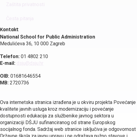
Zaštita privatnosti
Česta pitanja
Kontakt
National School for Public Administration
Medulićeva 36, 10 000 Zagreb
Telefon:
01 4802 210
E-mail:
dsju@dsju.hr
OIB:
01681646554
MB:
2720736
Ova internetska stranica izrađena je u okviru projekta Povećanje
kvalitete javnih usluga kroz modernizaciju i povećanje
dostupnosti edukacija za službenike javnog sektora u
organizaciji DŠJU sufinanciranog od strane Europskog
socijalnog fonda. Sadržaj web stranice isključiva je odgovornost
Državne škola za javnu upravu i ne odražava nužno stavove i