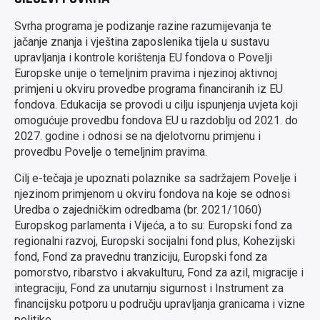
Svrha programa je podizanje razine razumijevanja te
jačanje znanja i vještina zaposlenika tijela u sustavu
upravljanja i kontrole korištenja EU fondova o Povelji
Europske unije o temeljnim pravima i njezinoj aktivnoj
primjeni u okviru provedbe programa financiranih iz EU
fondova. Edukacija se provodi u cilju ispunjenja uvjeta koji
omogućuje provedbu fondova EU u razdoblju od 2021. do
2027. godine i odnosi se na djelotvornu primjenu i
provedbu Povelje o temeljnim pravima.
Cilj e-tečaja je upoznati polaznike sa sadržajem Povelje i
njezinom primjenom u okviru fondova na koje se odnosi
Uredba o zajedničkim odredbama (br. 2021/1060)
Europskog parlamenta i Vijeća, a to su: Europski fond za
regionalni razvoj, Europski socijalni fond plus, Kohezijski
fond, Fond za pravednu tranziciju, Europski fond za
pomorstvo, ribarstvo i akvakulturu, Fond za azil, migracije i
integraciju, Fond za unutarnju sigurnost i Instrument za
financijsku potporu u području upravljanja granicama i vizne
politike.