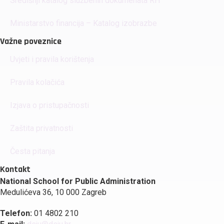
Središnji katalog službenih dokumenata RH
Ministarstvo financija – Katalog izobrazbe
Važne poveznice
Uvjeti i pravila korištenja
Pravila kolačića
Izjava o pristupačnosti
Zaštita privatnosti
Česta pitanja
Kontakt
National School for Public Administration
Medulićeva 36, 10 000 Zagreb
Telefon:
01 4802 210