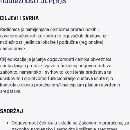
nadležnosti JLP(R)S
CILJEVI I SVRHA
Radionica je namijenjena čelnicima proračunskih i
izvanproračunskih korisnika te trgovačkih društava iz
nadležnosti jedinica lokalne i područne (regionalne)
samouprave.
Cilj edukacije je jačanje odgovornosti čelnika obveznika
sastavljanja i predaje Izjave o fiskalnoj odgovornosti za
zakonito, namjensko i svrhovito korištenje sredstava te
učinkovito i djelotvorno funkcioniranje sustava unutarnjih
kontrola u okviru proračunom/financijskim planom utvrđenih
sredstava.
SADRŽAJ
Odgovornost čelnika u skladu sa Zakonom o proračunu, za
zakonito, namjensko i svrhovito korištenje sredstava