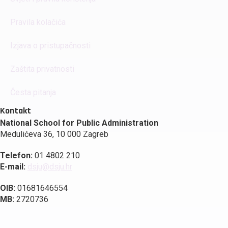
Pravila kolačića
Izjava o pristupačnosti
Zaštita privatnosti
Česta pitanja
Kontakt
National School for Public Administration
Medulićeva 36, 10 000 Zagreb
Telefon:
01 4802 210
E-mail:
dsju@dsju.hr
OIB:
01681646554
MB:
2720736