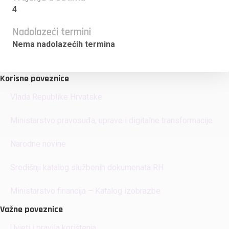
4
Nadolazeći termini
Nema nadolazećih termina
Korisne poveznice
Vlada Republike Hrvatske
Ministarstvo pravosuđa, uprave i digitalne transformacije
Narodne novine
Središnji katalog službenih dokumenata RH
Ministarstvo financija – Katalog izobrazbe
Važne poveznice
Uvjeti i pravila korištenja