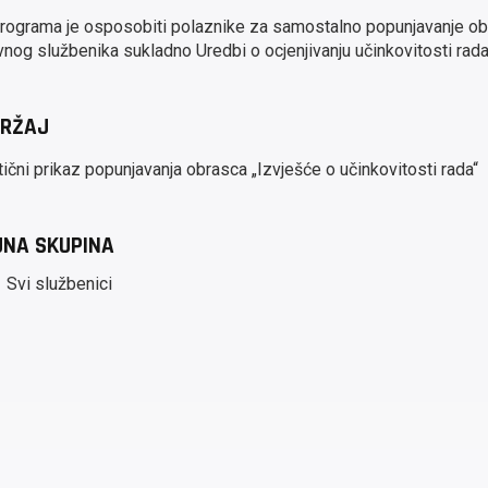
 programa je osposobiti polaznike za samostalno popunjavanje ob
vnog službenika sukladno Uredbi o ocjenjivanju učinkovitosti rad
RŽAJ
tični prikaz popunjavanja obrasca „Izvješće o učinkovitosti rada
JNA SKUPINA
Svi službenici