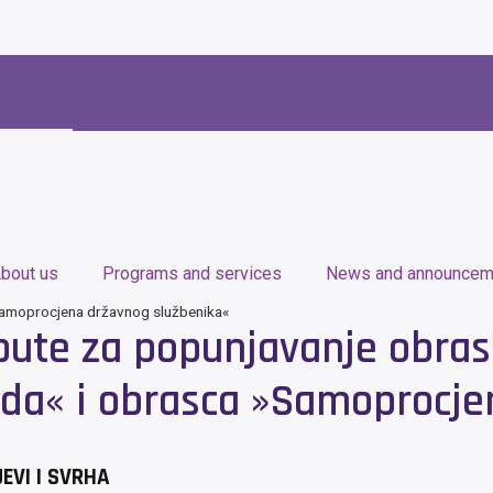
bout us
Programs and services
News and announcem
»Samoprocjena državnog službenika«
ute za popunjavanje obrasc
ada« i obrasca »Samoprocje
JEVI I SVRHA