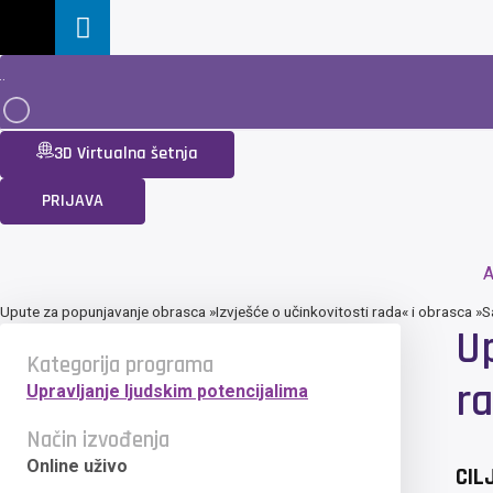
3D Virtualna šetnja
PRIJAVA
A
Upute za popunjavanje obrasca »Izvješće o učinkovitosti rada« i obrasca 
Up
Kategorija programa
r
Upravljanje ljudskim potencijalima
Način izvođenja
Online uživo
CIL