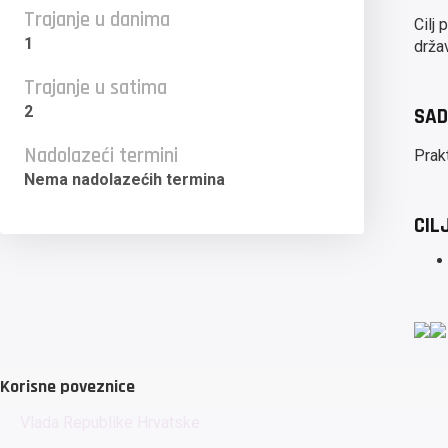
Trajanje u danima
Cilj
1
drža
Trajanje u satima
2
SAD
Nadolazeći termini
Prak
Nema nadolazećih termina
CIL
Korisne poveznice
Vlada Republike Hrvatske