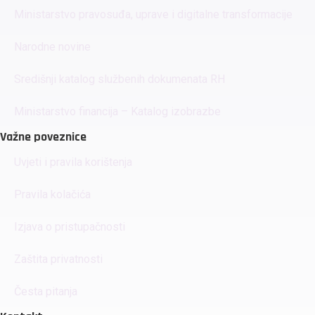
Ministarstvo pravosuđa, uprave i digitalne transformacije
Narodne novine
Središnji katalog službenih dokumenata RH
Ministarstvo financija – Katalog izobrazbe
Važne poveznice
Uvjeti i pravila korištenja
Pravila kolačića
Izjava o pristupačnosti
Zaštita privatnosti
Česta pitanja