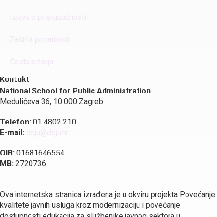
Izjava o pristupačnosti
Zaštita privatnosti
Česta pitanja
Kontakt
National School for Public Administration
Medulićeva 36, 10 000 Zagreb
Telefon:
01 4802 210
E-mail:
dsju@dsju.hr
OIB:
01681646554
MB:
2720736
Ova internetska stranica izrađena je u okviru projekta Povećanje
kvalitete javnih usluga kroz modernizaciju i povećanje
dostupnosti edukacija za službenike javnog sektora u