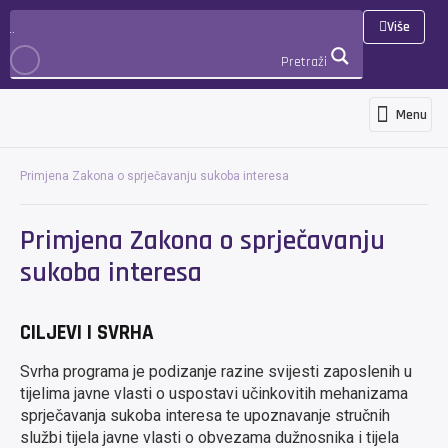
Više
Pretraži
Menu
Programs and services
News and ann
International cooperation 
3D Virtualna šetnja
PRIJAVA
Primjena Zakona o sprječavanju sukoba interesa
Primjena Zakona o sprječavanju
sukoba interesa
CILJEVI I SVRHA
Svrha programa je podizanje razine svijesti zaposlenih u
tijelima javne vlasti o uspostavi učinkovitih mehanizama
sprječavanja sukoba interesa te upoznavanje stručnih
službi tijela javne vlasti o obvezama dužnosnika i tijela