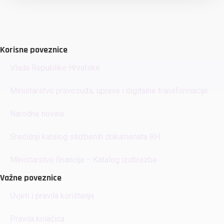
Korisne poveznice
Vlada Republike Hrvatske
Ministarstvo pravosuđa, uprave i digitalne transformacije
Narodne novine
Središnji katalog službenih dokumenata RH
Ministarstvo financija – Katalog izobrazbe
Važne poveznice
Uvjeti i pravila korištenja
Pravila kolačića