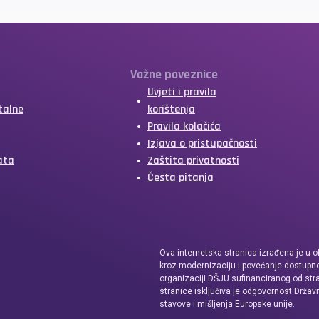
Važne poveznice
Uvjeti i pravila
talne
korištenja
Pravila kolačića
Izjava o pristupačnosti
ata
Zaštita privatnosti
Česta pitanja
Ova internetska stranica izrađena je u o
kroz modernizaciju i povećanje dostupno
organizaciji DŠJU sufinanciranog od str
stranice isključiva je odgovornost Držav
stavove i mišljenja Europske unije.