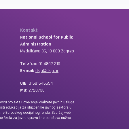
Kontakt
National School for Public
Administration
Medulićeva 36, 10 000 Zagreb
Telefon:
01 4802 210
E-mail:
dsju@dsju.hr
OIB:
01681646554
MB:
2720736
kviru projekta Povećanje kvalitete javnih usluga
sti edukacija za službenike javnog sektora u
ane Europskog socijalnog fonda. Sadržaj web
ne škola za javnu upravu i ne odražava nužno