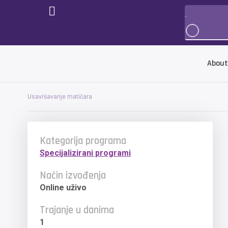
About
Usavršavanje matičara
Kategorija programa
Specijalizirani programi
Način izvođenja
Online uživo
Trajanje u danima
1