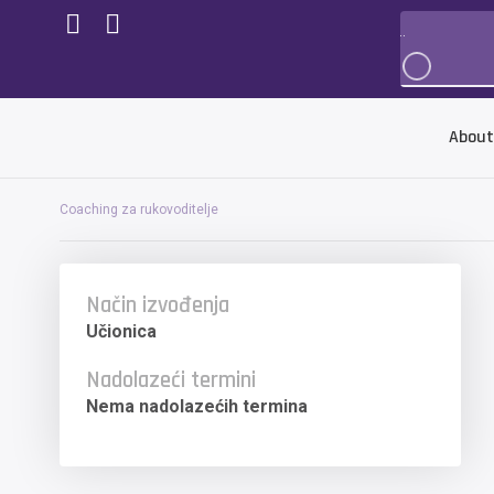
About
Coaching za rukovoditelje
Način izvođenja
Učionica
Nadolazeći termini
Nema nadolazećih termina