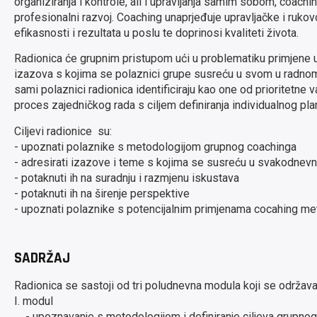
organiziranja i kontrole, ali i upravljanja samim sobom, coachi
profesionalni razvoj. Coaching unaprjeđuje upravljačke i ruk
efikasnosti i rezultata u poslu te doprinosi kvaliteti života.
Radionica će grupnim pristupom ući u problematiku primjene u
izazova s kojima se polaznici grupe susreću u svom u radnom 
sami polaznici radionica identificiraju kao one od prioritetne va
proces zajedničkog rada s ciljem definiranja individualnog pl
Ciljevi radionice su:
- upoznati polaznike s metodologijom grupnog coachinga
- adresirati izazove i teme s kojima se susreću u svakodnev
- potaknuti ih na suradnju i razmjenu iskustava
- potaknuti ih na širenje perspektive
- upoznati polaznike s potencijalnim primjenama cocahing met
SADRŽAJ
Radionica se sastoji od tri poludnevna modula koji se održava
I. modul
- upoznavanje s metodologijom i definiranje ciljeva grupnog 