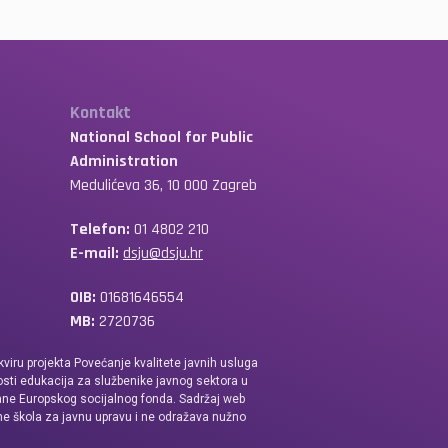
Kontakt
National School for Public
Administration
Medulićeva 36, 10 000 Zagreb
Telefon:
01 4802 210
E-mail:
dsju@dsju.hr
OIB:
01681646554
MB:
2720736
kviru projekta Povećanje kvalitete javnih usluga
sti edukacija za službenike javnog sektora u
ane Europskog socijalnog fonda. Sadržaj web
ne škola za javnu upravu i ne odražava nužno