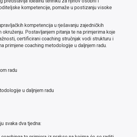
ng predstavlja idealnu tehniku za njihov osobni i
ovoditeljske kompetencije, pomaže u postizanju visoke
pravljačkih kompetencija u rješavanju zajedničkih
okruženju. Postavljanjem pitanja te na primjerima koje
žnosti, certificirani coaching stručnjak vodi strukturu i
ana primjene coaching metodologije u daljnjem radu.
nom radu
odologije u daljnjem radu
ju svaka dva tjedna:
coachinga te primjera iz prakse na kojima će se raditi