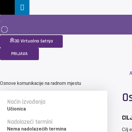
3D Virtualna šetnja
PRIJAVA
A
Osnove komunikacije na radnom mjestu
O
Način izvođenja
Učionica
CIL
Nadolazeći termini
Nema nadolazećih termina
Cilj 