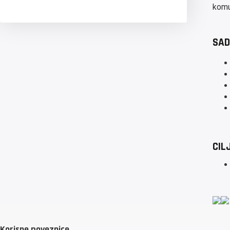
komu
SAD
CIL
Korisne poveznice