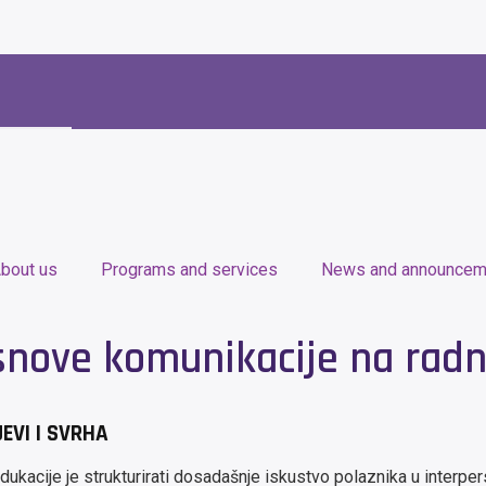
bout us
Programs and services
News and announcem
snove komunikacije na rad
JEVI I SVRHA
edukacije je strukturirati dosadašnje iskustvo polaznika u interpe