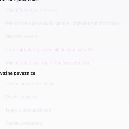
Vlada Republike Hrvatske
Ministarstvo pravosuđa, uprave i digitalne transformacije
Narodne novine
Središnji katalog službenih dokumenata RH
Ministarstvo financija – Katalog izobrazbe
Važne poveznice
Uvjeti i pravila korištenja
Pravila kolačića
Izjava o pristupačnosti
Zaštita privatnosti