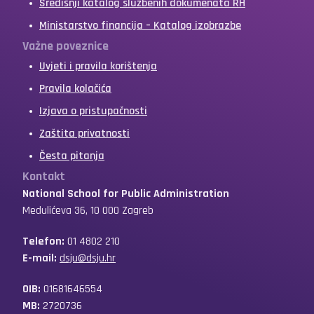
Središnji katalog službenih dokumenata RH
Ministarstvo financija – Katalog izobrazbe
Važne poveznice
Uvjeti i pravila korištenja
Pravila kolačića
Izjava o pristupačnosti
Zaštita privatnosti
Česta pitanja
Kontakt
National School for Public Administration
Medulićeva 36, 10 000 Zagreb
Telefon:
01 4802 210
E-mail:
dsju@dsju.hr
OIB:
01681646554
MB:
2720736