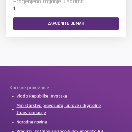
Procjenjeno trajanje u satima
1
ZAPOČNITE ODMAH
Korisne poveznice
Vlada Republike Hrvatske
Ministarstvo pravosuđa, uprave i digitalne
transformacije
Narodne novine
Središnji katalog službenih dokumenata RH