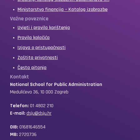
Ministarstvo financija – Katalog izobrazbe
Važne poveznice
Uvjeti i pravila korištenja
Pravila kolačića
Izjava o pristupačnosti
Zaštita privatnosti
Česta pitanja
Kontakt
National School for Public Administration
Medulićeva 36, 10 000 Zagreb
Telefon:
01 4802 210
E-mail:
dsju@dsju.hr
OIB:
01681646554
MB:
2720736