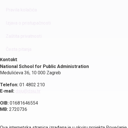
Pravila kolačića
Izjava o pristupačnosti
Zaštita privatnosti
Česta pitanja
Kontakt
National School for Public Administration
Medulićeva 36, 10 000 Zagreb
Telefon:
01 4802 210
E-mail:
dsju@dsju.hr
OIB:
01681646554
MB:
2720736
Ova internetska stranica izrađena je u okviru projekta Povećanje