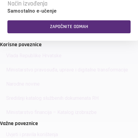
Način izvođenja
Samostalno e-učenje
ZAPOČNITE ODMAH
Korisne poveznice
Vlada Republike Hrvatske
Ministarstvo pravosuđa, uprave i digitalne transformacije
Narodne novine
Središnji katalog službenih dokumenata RH
Ministarstvo financija – Katalog izobrazbe
Važne poveznice
Uvjeti i pravila korištenja