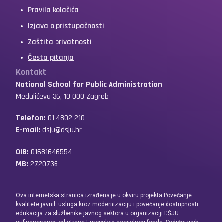
Pravila kolačića
Izjava o pristupačnosti
Zaštita privatnosti
Česta pitanja
Kontakt
National School for Public Administration
Medulićeva 36, 10 000 Zagreb
Telefon:
01 4802 210
E-mail:
dsju@dsju.hr
OIB:
01681646554
MB:
2720736
Ova internetska stranica izrađena je u okviru projekta Povećanje
kvalitete javnih usluga kroz modernizaciju i povećanje dostupnosti
edukacija za službenike javnog sektora u organizaciji DŠJU
sufinanciranog od strane Europskog socijalnog fonda. Sadržaj web