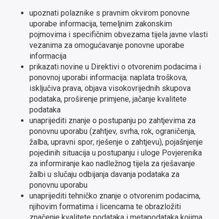
upoznati polaznike s pravnim okvirom ponovne
uporabe informacija, temeljnim zakonskim
pojmovima i specifičnim obvezama tijela javne vlasti
vezanima za omogućavanje ponovne uporabe
informacija
prikazati novine u Direktivi o otvorenim podacima i
ponovnoj uporabi informacija: naplata troškova,
isključiva prava, objava visokovrijednih skupova
podataka, proširenje primjene, jačanje kvalitete
podataka
unaprijediti znanje o postupanju po zahtjevima za
ponovnu uporabu (zahtjev, svrha, rok, ograničenja,
žalba, upravni spor; rješenje o zahtjevu), pojašnjenje
pojedinih situacija u postupanju i uloge Povjerenika
za informiranje kao nadležnog tijela za rješavanje
žalbi u slučaju odbijanja davanja podataka za
ponovnu uporabu
unaprijediti tehničko znanje o otvorenim podacima,
njihovim formatima i licencama te obrazložiti
značenje kvalitete podataka i metapodataka kojima